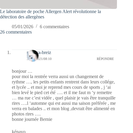
Le laboratoire de poche Allergen Alert révolutionne la
détection des allergènes
05/01/2026
6 commentaires
26 commentaires
monica-breiz
31/08/2021/08:10
RÉPONDRE
bonjour …
pour moi la rentrée verra aussi un changement de
rythme …, les petits enfants rentrent dans leurs collége,
et lycée .. et moi je reprend mes cours de sports , j ‘ai
bien levé le pied cet été …. et il me faut m ‘y remettre
… ma rue c’est vidée , quel plaisir je vais être tranquille
rires ….l ‘automne qui est aussi ma saison préférée , me
verra en balades .. et mon blog ,devrait être alimenté en
photos rires ….
bonne journée Bernie
kénavo