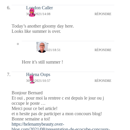
London Caller
30/08/2021/14:08
RÉPONDRE
Today’s another gloomy day here.
Looks like summer is over.
Bernie
30/08/2021/18:51
RÉPONDRE
Here it’s still summer !
Helena Oops
30/08/2021/10:57
RÉPONDRE
Bonjour Bernard
Et oui , pour moi la rentree c est depuis le jour ou j
occupe le poste …
Merci pour ce bel article!
et n hesite pas de participer a mon concours blog!
Bonne semaine a toi!
https://helenamybeauty.over-
blog.com/2021/08/presentation-de-ecocube-concours-