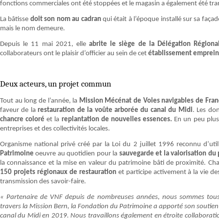
fonctions commerciales ont été stoppées et le magasin a également été tr
La bâtisse
doit son nom au cadran
qui était à l’époque installé sur sa faça
mais le nom demeure.
Depuis le 11 mai 2021, elle
abrite le siège de la Délégation Région
collaborateurs ont le plaisir d’officier au sein de cet
établissement empreint
Deux acteurs, un projet commun
Tout au long de l’année, la
Mission Mécénat de Voies navigables de Fra
faveur de la
restauration de la voûte arborée du canal du Midi
. Les do
chancre coloré
et la
replantation de nouvelles essences.
En un peu plus
entreprises et des collectivités locales.
Organisme national privé créé par la Loi du 2 juillet 1996 reconnu d’uti
Patrimoine
oeuvre au quotidien pour la
sauvegarde et la valorisation du
la connaissance et la mise en valeur du patrimoine bâti de proximité. C
150 projets régionaux de restauration
et participe activement à la vie d
transmission des savoir-faire.
« Partenaire de VNF depuis de nombreuses années, nous sommes tous 
travers la Mission Bern, la Fondation du Patrimoine a apporté son soutie
canal du Midi en 2019. Nous travaillons également en étroite collabora