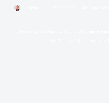
Par
Bernie
Publié le
11/08/2021
Mis à jour le
05/0
Nouveau siège Fondation du Patrimoine Occitanie-Pyrénée
Dans
Toulouse
8 commentaires
T