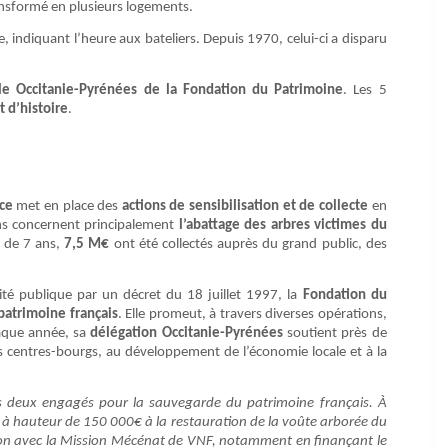
ansformé en plusieurs logements.
de, indiquant l’heure aux bateliers. Depuis 1970, celui-ci a disparu
ale Occitanie-Pyrénées de la Fondation du Patrimoine
. Les 5
 d’histoire
.
nce
met en place des
actions de sensibilisation et de collecte
en
ns concernent principalement
l’abattage des arbres victimes du
 de 7 ans,
7,5 M€
ont été collectés auprès du grand public, des
lité publique par un décret du 18 juillet 1997, la
Fondation du
 patrimoine français
. Elle promeut, à travers diverses opérations,
haque année, sa
délégation Occitanie-Pyrénées
soutient près de
es centres-bourgs, au développement de l’économie locale et à la
deux engagés pour la sauvegarde du patrimoine français. À
n à hauteur de 150 000€ à la restauration de la voûte arborée du
tion avec la Mission Mécénat de VNF, notamment en finançant le