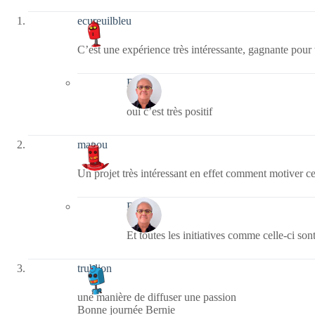
ecureuilbleu
C’est une expérience très intéressante, gagnante pou
Bernie
oui c’est très positif
manou
Un projet très intéressant en effet comment motiver ces
Bernie
Et toutes les initiatives comme celle-ci son
trublion
une manière de diffuser une passion
Bonne journée Bernie