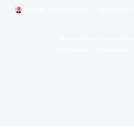
Par
Bernie
Publié le
08/06/2021
Mis à jour le
14/11
Montreurs d’étoiles : une insertion socia
Dans
Chronique
10 commentaires