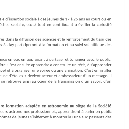
e d’insertion sociale à des jeunes de 17 à 25 ans en cours ou en
chec scolaire, etc…) tout en contribuant à éveiller la curiosité
es dans la diffusion des sciences et le renforcement du tissu des
s-Saclay participeront à la formation et au suivi scientifique des
ance en eux en apprenant à partager et échanger avec le public.
ître. C’est ensuite apprendre à construire un récit, à s’approprier
cope) et à organiser une soirée ou une animation. C’est enfin aller
euse d’étoiles » devient acteur et ambassadeur d’un message. Il
 se retrouve ainsi au cœur de la transmission d’un savoir, d’un
ère formation adaptée en astronomie au siège de la Société
sieurs astronomes professionnels, apprendront à parler en public
 binômes de jeunes s’initieront à montrer la Lune aux passants des