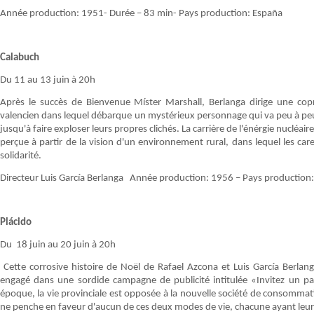
Année production: 1951- Durée – 83 min- Pays production: España
Calabuch
Du 11 au 13 juin à 20h
Après le succès de Bienvenue Míster Marshall, Berlanga dirige une copro
valencien dans lequel débarque un mystérieux personnage qui va peu à pe
jusqu'à faire exploser leurs propres clichés. La carrière de l'énérgie nucléa
perçue à partir de la vision d'un environnement rural, dans lequel les car
solidarité.
Directeur Luis García Berlanga Année production: 1956 – Pays production:
Plácido
Du 18 juin au 20 juin à 20h
Cette corrosive histoire de Noël de Rafael Azcona et Luis García Berlan
engagé dans une sordide campagne de publicité intitulée «Invitez un p
époque, la vie provinciale est opposée à la nouvelle société de consommatio
ne penche en faveur d'aucun de ces deux modes de vie, chacune ayant leur 