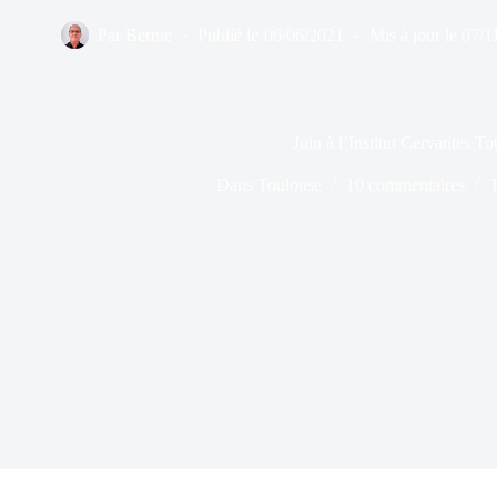
Par
Bernie
Publié le
06/06/2021
Mis à jour le
07/1
Juin à l’Institut Cervantes T
Dans
Toulouse
10 commentaires
T