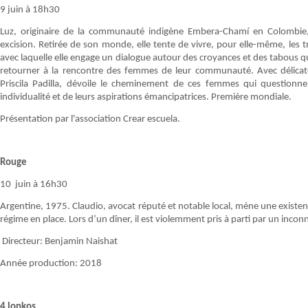
9 juin à 18h30
Luz, originaire de la communauté indigène Embera-Chamí en Colombie, 
excision. Retirée de son monde, elle tente de vivre, pour elle-même, les tra
avec laquelle elle engage un dialogue autour des croyances et des tabous q
retourner à la rencontre des femmes de leur communauté. Avec délicat
Priscila Padilla, dévoile le cheminement de ces femmes qui questionnen
individualité et de leurs aspirations émancipatrices. Première mondiale.
Présentation par l'association Crear escuela.
Rouge
10 juin à 16h30
Argentine, 1975. Claudio, avocat réputé et notable local, mène une existen
régime en place. Lors d’un dîner, il est violemment pris à parti par un inconn
Directeur: Benjamin Naishat
Année production: 2018
4 lonkos