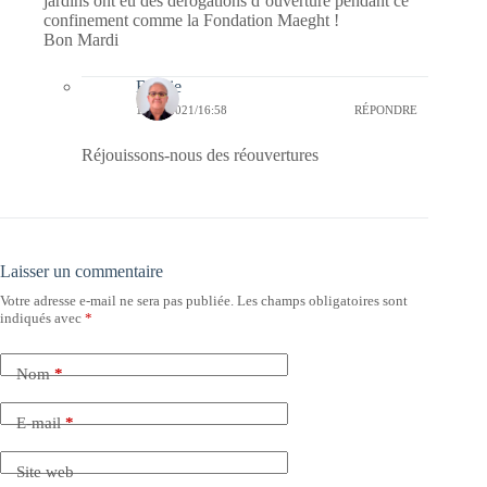
jardins ont eu des dérogations d’ouverture pendant ce
confinement comme la Fondation Maeght !
Bon Mardi
Bernie
11/05/2021/16:58
RÉPONDRE
Réjouissons-nous des réouvertures
Laisser un commentaire
Votre adresse e-mail ne sera pas publiée.
Les champs obligatoires sont
indiqués avec
*
Nom
*
E-mail
*
Site web