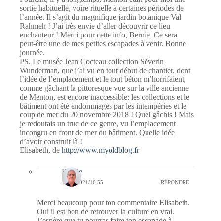
sortie habituelle, voire rituelle à certaines périodes de
l’année. Il s’agit du magnifique jardin botanique Val
Rahmeh ! J’ai très envie d’aller découvrir ce lieu
enchanteur ! Merci pour cette info, Bernie. Ce sera
peut-être une de mes petites escapades à venir. Bonne
journée.
PS. Le musée Jean Cocteau collection Séverin
Wunderman, que j’ai vu en tout début de chantier, dont
l’idée de l’emplacement et le tout béton m’horrifaient,
comme gâchant la pittoresque vue sur la ville ancienne
de Menton, est encore inaccessible: les collections et le
bâtiment ont été endommagés par les intempéries et le
coup de mer du 20 novembre 2018 ! Quel gâchis ! Mais
je redoutais un truc de ce genre, vu l’emplacement
incongru en front de mer du bâtiment. Quelle idée
d’avoir construit là !
Elisabeth, de
http://www.myoldblog.fr
Bernie
11/05/2021/16:55
RÉPONDRE
Merci beaucoup pour ton commentaire Elisabeth.
Oui il est bon de retrouver la culture en vrai.
J’espère que tu pourras faire ton escapade à