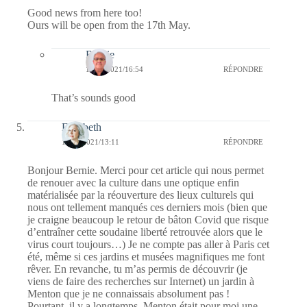
Good news from here too!
Ours will be open from the 17th May.
Bernie
11/05/2021/16:54
RÉPONDRE
That’s sounds good
Elisabeth
11/05/2021/13:11
RÉPONDRE
Bonjour Bernie. Merci pour cet article qui nous permet
de renouer avec la culture dans une optique enfin
matérialisée par la réouverture des lieux culturels qui
nous ont tellement manqués ces derniers mois (bien que
je craigne beaucoup le retour de bâton Covid que risque
d’entraîner cette soudaine liberté retrouvée alors que le
virus court toujours…) Je ne compte pas aller à Paris cet
été, même si ces jardins et musées magnifiques me font
rêver. En revanche, tu m’as permis de découvrir (je
viens de faire des recherches sur Internet) un jardin à
Menton que je ne connaissais absolument pas !
Pourtant, il y a longtemps, Menton était pour moi une