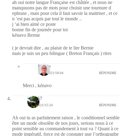
ah oui notre langue Française est châtiée , et nous ne
manquuons pas de mots pour choisir une tournure d
ephrase , mais pour cela il faut savoir la maitriser , et ce
n ‘est pas acquis par tout le monde ..
j ‘ai bien aimé ce poste
bonne fin de journée pour toi
kénavo Bernie
( je devrait dire , au plaisir de te lire Bernie
mais je suis un peu bilingue ( Breton Français ) rires
Bernie
10/05/2021/18:04
RÉPONDRE
Merci , kénavo
jazzy57
10/05/2021/15:24
RÉPONDRE
Ah oui tu as parfaitement raison , le conditionnel semble
être un mode obsolète de nos jours, serions nous à ce
point sensible au commandement à tout va ? Quant à ce
mode impératif, force est de constater que l’orthographe