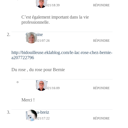
18/05/2021/18:39
RÉPONDRE
C’est également important dans la vie
professionnelle.
Ghislaine
17/05/2021/07:26
RÉPONDRE
http://bidouilleuse.eklablog.com/le-lac-rose-chez-bernie-
a207722796
Du rose , du rose pour Bernie
Bernie
17/05/2021/16:09
RÉPONDRE
Merci !
monica-breiz
10/05/2021/17:22
RÉPONDRE