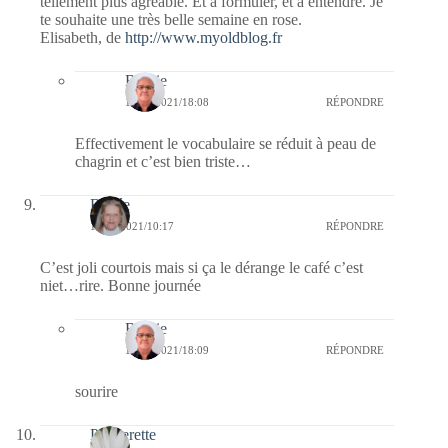
tellement plus agréable. Et à formuler, et à entendre. Je
te souhaite une très belle semaine en rose.
Elisabeth, de
http://www.myoldblog.fr
Bernie
10/05/2021/18:08
RÉPONDRE
Effectivement le vocabulaire se réduit à peau de
chagrin et c’est bien triste…
Renée
10/05/2021/10:17
RÉPONDRE
C’est joli courtois mais si ça le dérange le café c’est
niet…rire. Bonne journée
Bernie
10/05/2021/18:09
RÉPONDRE
sourire
Paquerette