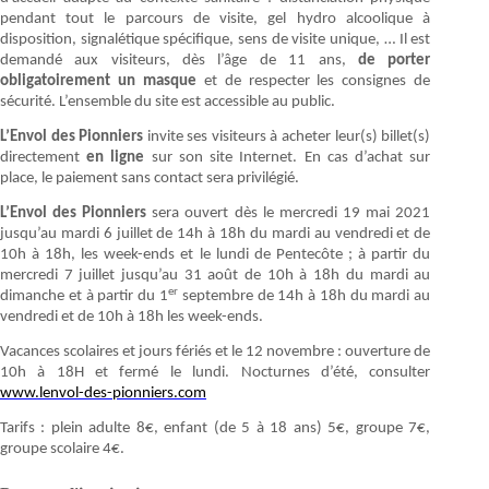
pendant tout le parcours de visite, gel hydro alcoolique à
disposition, signalétique spécifique, sens de visite unique, … Il est
demandé aux visiteurs, dès l’âge de 11 ans,
de porter
obligatoirement un masque
et de respecter les consignes de
sécurité. L’ensemble du site est accessible au public.
L’Envol des Pionniers
invite ses visiteurs à acheter leur(s) billet(s)
directement
en ligne
sur son site Internet. En cas d’achat sur
place, le paiement sans contact sera privilégié.
L’Envol des Pionniers
sera ouvert dès le mercredi 19 mai 2021
jusqu’au mardi 6 juillet de 14h à 18h du mardi au vendredi et de
10h à 18h, les week-ends et le lundi de Pentecôte ; à partir du
mercredi 7 juillet jusqu’au 31 août de 10h à 18h du mardi au
er
dimanche et à partir du 1
septembre de 14h à 18h du mardi au
vendredi et de 10h à 18h les week-ends.
Vacances scolaires et jours fériés et le 12 novembre : ouverture de
10h à 18H et fermé le lundi. Nocturnes d’été, consulter
www.lenvol-des-pionniers.com
Tarifs : plein adulte 8€, enfant (de 5 à 18 ans) 5€, groupe 7€,
groupe scolaire 4€.