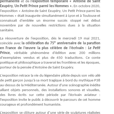
permanente
et de
l’exposition temporaire « Antoine de Saint
Exupéry, Un Petit Prince parmi les Hommes ».
En octobre 2020,
l’exposition « Antoine de Saint Exupéry, Un Petit Prince parmi les
Hommes » était inaugurée simultanément à Lyon et à Toulouse et
connaissait d’emblée un énorme succès stoppé net début
novembre par de nouvelles restrictions dues à la situation
sanitaire.
La réouverture de l’exposition, dès le mercredi 19 mai 2021,
e
coïncide avec
la célébration du 75
anniversaire de la parution
en France de l’œuvre la plus célèbre de l’écrivain :
Le Petit
Prince,
véritable phénomène d'édition avec 200 millions
d'exemplaires vendus et plus de 450 traductions. Ce conte
poétique et philosophique a traversé les frontières et les époques,
porteur de la pensée d'Antoine de Saint Exupéry.
L'exposition retrace la vie du légendaire pilote depuis son vélo ailé
de petit garçon jusqu'à sa mort tragique à bord du mythique P38
au-dessus de la Méditerranée. Autour d'une scénographie inédite
alliant objets personnels, des installations sonores et visuelles,
des livres écrits sur cette période par l'écrivain aviateur :
l'exposition invite le public à découvrir le parcours de cet homme
courageux et profondément humaniste.
L’exposition se clôture autour d’une série de sculptures réalisées