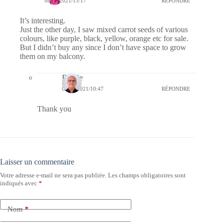
08/03/2021/13:17
RÉPONDRE
It’s interesting.
Just the other day, I saw mixed carrot seeds of various
colours, like purple, black, yellow, orange etc for sale.
But I didn’t buy any since I don’t have space to grow
them on my balcony.
Bernie
09/03/2021/10:47
RÉPONDRE
Thank you
Laisser un commentaire
Votre adresse e-mail ne sera pas publiée.
Les champs obligatoires sont
indiqués avec
*
Nom
*