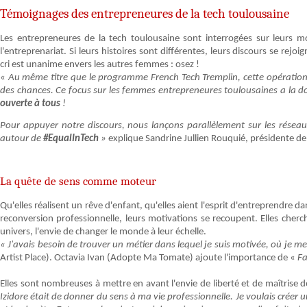
Témoignages des entrepreneures de la tech toulousaine
Les entrepreneures de la tech toulousaine sont interrogées sur leurs mo
l'entreprenariat. Si leurs histoires sont différentes, leurs discours se r
cri est unanime envers les autres femmes : osez !
«
Au même titre que le programme French Tech Tremplin, cette opération s'
des chances. Ce focus sur les femmes entrepreneures toulousaines a la 
ouverte à tous
!
Pour appuyer notre discours, nous lançons parallèlement sur les réseau
autour de
#EqualInTech
»
explique Sandrine Jullien Rouquié, présidente de
La quête de sens comme moteur
Qu'elles réalisent un rêve d'enfant, qu'elles aient l'esprit d'entreprendre d
reconversion professionnelle, leurs motivations se recoupent. Elles cherch
univers, l'envie de changer le monde à leur échelle.
« J'avais besoin de trouver un métier dans lequel je suis motivée, où je 
Artist Place). Octavia Ivan (Adopte Ma Tomate) ajoute l'importance de «
Fa
Elles sont nombreuses à mettre en avant l'envie de liberté et de maîtrise de 
Izidore était de donner du sens à ma vie professionnelle. Je voulais créer u