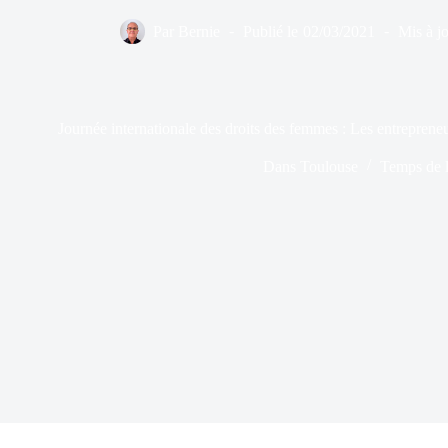
Par
Bernie
Publié le
02/03/2021
Mis à jo
Journée internationale des droits des femmes : Les entrepreneu
Dans
Toulouse
Temps de l