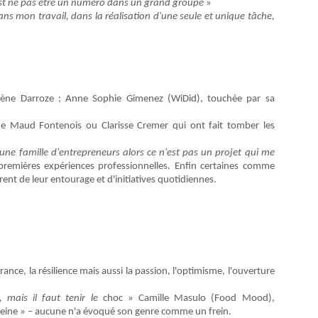
 c'est ne pas être un numéro dans un grand groupe
»
ans mon travail, dans la réalisation d'une seule et unique tâche,
lène Darroze ; Anne Sophie Gimenez (WiDid), touchée par sa
mme Maud Fontenois ou Clarisse Cremer qui ont fait tomber les
 une famille d'entrepreneurs alors ce n'est pas un projet qui me
 premières expériences professionnelles. Enfin certaines comme
ent de leur entourage et d'initiatives quotidiennes.
ance, la résilience mais aussi la passion, l'optimisme, l'ouverture
, mais il faut tenir le
choc » Camille Masulo (Food Mood),
 peine » – aucune n'a évoqué son genre comme un frein.