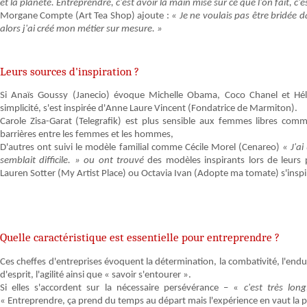
et la planète. Entreprendre, c'est avoir la main mise sur ce que l'on fait,
Morgane Compte (Art Tea Shop) ajoute :
« Je ne voulais pas être bridée d
alors j'ai créé mon métier sur mesure. »
Leurs sources d'inspiration ?
Si Anaïs Goussy (Janecio) évoque Michelle Obama, Coco Chanel et Hé
simplicité, s'est inspirée d'Anne Laure Vincent (Fondatrice de Marmiton).
Carole Zisa-Garat (Telegrafik) est plus sensible aux femmes libres co
barrières entre les femmes et les hommes,
D'autres ont suivi le modèle familial comme Cécile Morel (Cenareo)
« J'ai
semblait difficile. » ou ont trouvé
des modèles inspirants lors de leurs
Lauren Sotter (My Artist Place) ou Octavia Ivan (Adopte ma tomate) s'inspir
Quelle caractéristique est essentielle pour entreprendre ?
Ces cheffes d'entreprises évoquent la détermination, la combativité, l'endur
d'esprit, l'agilité ainsi que « savoir s'entourer ».
Si elles s'accordent sur la nécessaire persévérance – «
c'est très long
« Entreprendre, ça prend du temps au départ mais l'expérience en vaut la