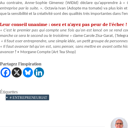
Au contraire, Anne-Sophie Gimenez (WiDid) déclare qu'apprendre à
« G
entreprise par la suite.
». Octavia Ivan (Adopte ma tomate) va plus loin et 
que la sensibilité et la créativité sont des qualités très importantes dans l'e
Leur conseil unanime : osez et n'ayez pas peur de l'échec 
« C'est le premier pas qui compte une fois qu'on est lancé on se rend co
marche ce sera le second ou le troisième »
clame Carole Zisa-Garat, (Telegra
« Il faut oser entreprendre, une simple idée, un petit groupe de personn
«
Il faut avancer tel qu'on est, sans penser, sans mettre en avant cette histo
avancer
!
»
Morgane Compte (Art Tea Shop)
Partagez l'inspiration
Étiquettes
#
ENTREPRENEURIAT