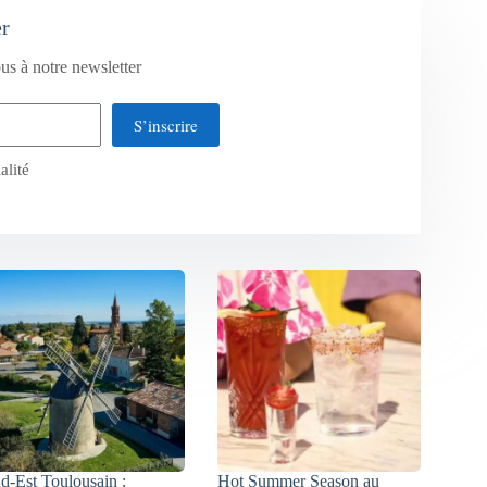
er
us à notre newsletter
S’inscrire
alité
d-Est Toulousain :
Hot Summer Season au