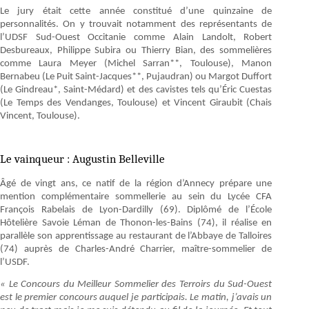
Le jury était cette année constitué d’une quinzaine de
personnalités. On y trouvait notamment des représentants de
l’UDSF Sud-Ouest Occitanie comme Alain Landolt, Robert
Desbureaux, Philippe Subira ou Thierry Bian, des sommelières
comme Laura Meyer (Michel Sarran**, Toulouse), Manon
Bernabeu (Le Puit Saint-Jacques**, Pujaudran) ou Margot Duffort
(Le Gindreau*, Saint-Médard) et des cavistes tels qu’Éric Cuestas
(Le Temps des Vendanges, Toulouse) et Vincent Giraubit (Chais
Vincent, Toulouse).
Le vainqueur : Augustin Belleville
Âgé de vingt ans, ce natif de la région d’Annecy prépare une
mention complémentaire sommellerie au sein du Lycée CFA
François Rabelais de Lyon-Dardilly (69). Diplômé de l’École
Hôtelière Savoie Léman de Thonon-les-Bains (74), il réalise en
parallèle son apprentissage au restaurant de l’Abbaye de Talloires
(74) auprès de Charles-André Charrier, maître-sommelier de
l’USDF.
« Le Concours du Meilleur Sommelier des Terroirs du Sud-Ouest
est le premier concours auquel je participais. Le matin, j’avais un