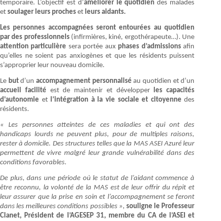
temporaire. L’objectif est d’
améliorer le quotidien
des malades
et
soulager leurs proches
et
leurs aidants.
Les personnes accompagnées seront entourées au quotidien
par des professionnels
(infirmières, kiné, ergothérapeute…). Une
attention particulière
sera portée aux
phases d’admissions
afin
qu’elles ne soient pas anxiogènes et que les résidents puissent
s’approprier leur nouveau domicile.
Le
but
d’un
accompagnement personnalisé
au quotidien et d’un
accueil facilité
est de maintenir et développer
les capacités
d’autonomie
et
l’intégration à la vie sociale et citoyenne
des
résidents.
« Les personnes atteintes de ces maladies et qui ont des
handicaps lourds ne peuvent plus, pour de multiples raisons,
rester à domicile. Des structures telles que la MAS ASEI Azuré leur
permettent de vivre malgré leur grande vulnérabilité dans des
conditions favorables.
De plus, dans une période où le statut de l’aidant commence à
être reconnu, la volonté de la MAS est de leur offrir du répit et
leur assurer que la prise en soin et l’accompagnement se feront
dans les meilleures conditions possibles »,
souligne le Professeur
Clanet, Président de l’AGESEP 31, membre du CA de l’ASEI et