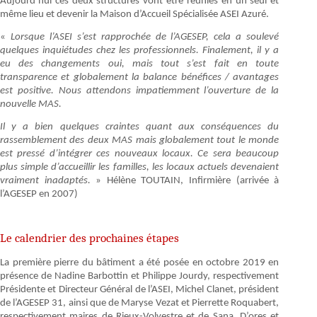
Aujourd’hui ces deux structures vont être réunies en un seul et
même lieu et devenir la Maison d’Accueil Spécialisée ASEI Azuré.
«
Lorsque l’ASEI s’est rapprochée de l’AGESEP, cela a soulevé
quelques inquiétudes chez les professionnels. Finalement, il y a
eu des changements oui, mais tout s’est fait en toute
transparence et globalement la balance bénéfices / avantages
est positive. Nous attendons impatiemment l’ouverture de la
nouvelle MAS.
Il y a bien quelques craintes quant aux conséquences du
rassemblement des deux MAS mais globalement tout le monde
est pressé d’intégrer ces nouveaux locaux. Ce sera beaucoup
plus simple d’accueillir les familles, les locaux actuels devenaient
vraiment inadaptés.
» Hélène TOUTAIN, Infirmière (arrivée à
l’AGESEP en 2007)
Le calendrier des prochaines étapes
La première pierre du bâtiment a été posée en octobre 2019 en
présence de Nadine Barbottin et Philippe Jourdy, respectivement
Présidente et Directeur Général de l’ASEI, Michel Clanet, président
de l’AGESEP 31, ainsi que de Maryse Vezat et Pierrette Roquabert,
respectivement maires de Rieux-Volvestre et de Sana. D’ores et