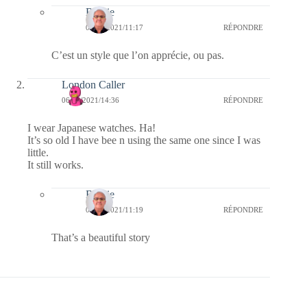
Bernie
07/02/2021/11:17
RÉPONDRE
C’est un style que l’on apprécie, ou pas.
London Caller
06/02/2021/14:36
RÉPONDRE
I wear Japanese watches. Ha!
It’s so old I have bee n using the same one since I was
little.
It still works.
Bernie
07/02/2021/11:19
RÉPONDRE
That’s a beautiful story