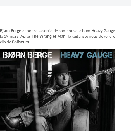
Bjørn Berge
annonce la sortie de son nouvel album
Heavy Gauge
le 19 mars. Après
The Wrangler Man
, le guitariste nous dévoile le
clip de
Coliseum
.