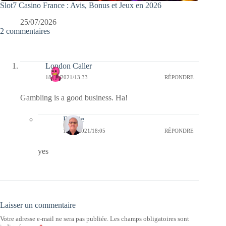
Slot7 Casino France : Avis, Bonus et Jeux en 2026
25/07/2026
2 commentaires
London Caller
18/01/2021/13:33
RÉPONDRE
Gambling is a good business. Ha!
Bernie
18/01/2021/18:05
RÉPONDRE
yes
Laisser un commentaire
Votre adresse e-mail ne sera pas publiée.
Les champs obligatoires sont