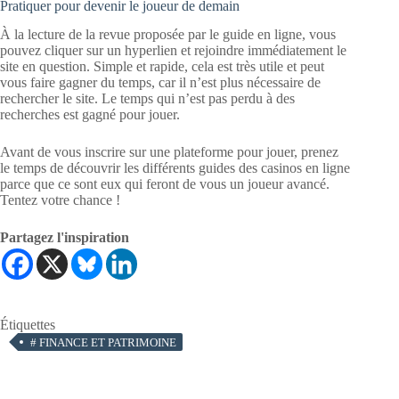
Pratiquer pour devenir le joueur de demain
À la lecture de la revue proposée par le guide en ligne, vous
pouvez cliquer sur un hyperlien et rejoindre immédiatement le
site en question. Simple et rapide, cela est très utile et peut
vous faire gagner du temps, car il n’est plus nécessaire de
rechercher le site. Le temps qui n’est pas perdu à des
recherches est gagné pour jouer.
Avant de vous inscrire sur une plateforme pour jouer, prenez
le temps de découvrir les différents guides des casinos en ligne
parce que ce sont eux qui feront de vous un joueur avancé.
Tentez votre chance !
Partagez l'inspiration
Étiquettes
#
FINANCE ET PATRIMOINE