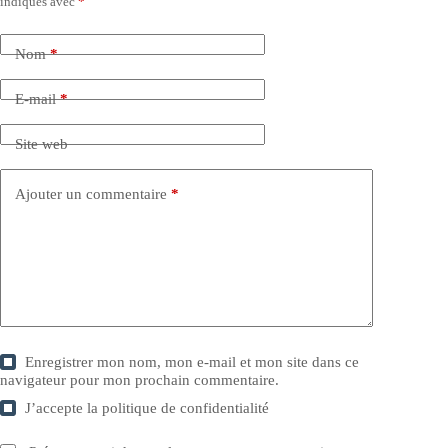
indiqués avec
*
Nom
*
E-mail
*
Site web
Ajouter un commentaire
*
Enregistrer mon nom, mon e-mail et mon site dans ce
navigateur pour mon prochain commentaire.
J’accepte la
politique de confidentialité