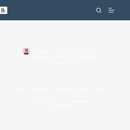
Passer
au
contenu
Par
Bernie
Publié le
18/01/2021
Mis à jour le
22/07/2024
Dans
LifeStyle
2 commentaires
Consulter un guide de casino en ligne avant de jouer
Dans
LifeStyle
2 commentaires
Temps de lecture
2 min