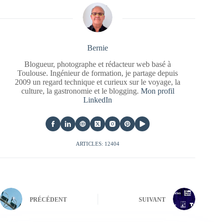
Bernie
Blogueur, photographe et rédacteur web basé à
Toulouse. Ingénieur de formation, je partage depuis
2009 un regard technique et curieux sur le voyage, la
culture, la gastronomie et le blogging.
Mon profil
LinkedIn
ARTICLES: 12404
PRÉCÉDENT
SUIVANT