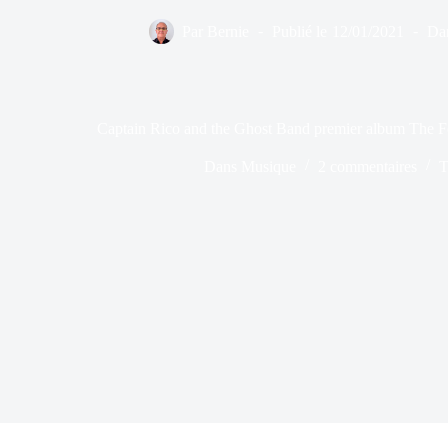
Par
Bernie
Publié le
12/01/2021
Da
Captain Rico and the Ghost Band premier album The F
Dans
Musique
2 commentaires
T