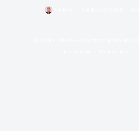
Par
Bernie
Publié le
09/12/2020
Dan
Exposition « Magies – Sorcelleries » au Muséum de 
Dans
Toulouse
18 commentaires