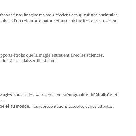
nt façonné nos imaginaires mais révèlent des
questions sociétales
souhait d’un retour à la nature et aux spiritualités ancestrales ou
ports étroits que la magie entretient avec les sciences,
tion à nous laisser illusionner
Magies-Sorcelleries. A travers une
scénographie théâtralisée et
les
utre et au monde
, nos représentations actuelles et nos attentes.