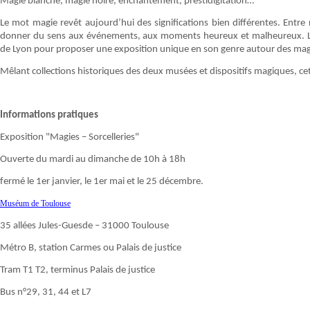
Magie blanche, magie noire, enchantement, prestidigitation…
Le mot magie revêt aujourd’hui des significations bien différentes. Entre r
donner du sens aux événements, aux moments heureux et malheureux. L
de Lyon pour proposer une exposition unique en son genre autour des mag
Mêlant collections historiques des deux musées et dispositifs magiques, ce
Informations pratiques
Exposition "Magies – Sorcelleries"
Ouverte du mardi au dimanche de 10h à 18h
fermé le 1er janvier, le 1er mai et le 25 décembre.
Muséum de Toulouse
35 allées Jules-Guesde – 31000 Toulouse
Métro B, station Carmes ou Palais de justice
Tram T1 T2, terminus Palais de justice
Bus n°29, 31, 44 et L7