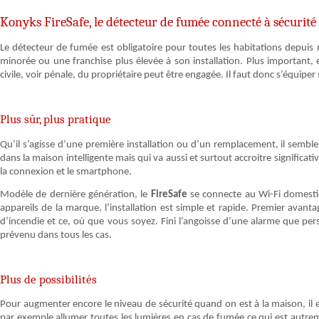
Konyks FireSafe, le détecteur de fumée connecté à sécurité
Le détecteur de fumée est obligatoire pour toutes les habitations depuis
minorée ou une franchise plus élevée à son installation. Plus important, e
civile, voir pénale, du propriétaire peut être engagée. Il faut donc s’équiper 
Plus sûr, plus pratique
Qu’il s’agisse d’une première installation ou d’un remplacement, il sembl
dans la maison intelligente mais qui va aussi et surtout accroitre significati
la connexion et le smartphone.
Modèle de dernière génération, le
FireSafe
se connecte au Wi-Fi domestiq
appareils de la marque, l’installation est simple et rapide. Premier avant
d’incendie et ce, où que vous soyez. Fini l’angoisse d’une alarme que pers
prévenu dans tous les cas.
Plus de possibilités
Pour augmenter encore le niveau de sécurité quand on est à la maison, il e
par exemple allumer toutes les lumières en cas de fumée ce qui est autre