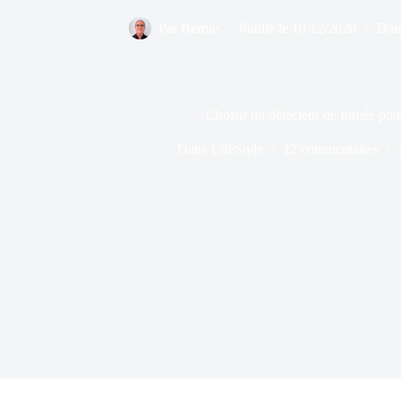
Par
Bernie
Publié le
10/12/2020
Dan
Choisir un détecteur de fumée pour
Dans
LifeStyle
12 commentaires