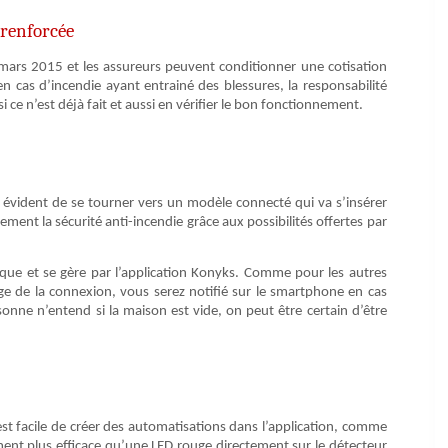
 renforcée
 mars 2015 et les assureurs peuvent conditionner une cotisation
n cas d’incendie ayant entrainé des blessures, la responsabilité
si ce n’est déjà fait et aussi en vérifier le bon fonctionnement.
e évident de se tourner vers un modèle connecté qui va s’insérer
vement la sécurité anti-incendie grâce aux possibilités offertes par
ue et se gère par l’application Konyks. Comme pour les autres
age de la connexion, vous serez notifié sur le smartphone en cas
onne n’entend si la maison est vide, on peut être certain d’être
st facile de créer des automatisations dans l’application, comme
ment plus efficace qu’une LED rouge directement sur le détecteur