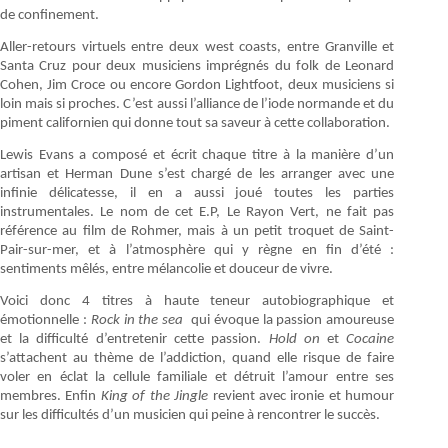
de confinement.
Aller-retours virtuels entre deux west coasts, entre Granville et
Santa Cruz pour deux musiciens imprégnés du folk de Leonard
Cohen, Jim Croce ou encore Gordon Lightfoot, deux musiciens si
loin mais si proches. C’est aussi l’alliance de l’iode normande et du
piment californien qui donne tout sa saveur à cette collaboration.
Lewis Evans a composé et écrit chaque titre à la manière d’un
artisan et Herman Dune s’est chargé de les arranger avec une
infinie délicatesse, il en a aussi joué toutes les parties
instrumentales. Le nom de cet E.P, Le Rayon Vert, ne fait pas
référence au film de Rohmer, mais à un petit troquet de Saint-
Pair-sur-mer, et à l’atmosphère qui y règne en fin d’été :
sentiments mêlés, entre mélancolie et douceur de vivre.
Voici donc 4 titres à haute teneur autobiographique et
émotionnelle :
Rock in the sea
qui évoque la passion amoureuse
et la difficulté d’entretenir cette passion.
Hold on
et
Cocaine
s’attachent au thème de l’addiction, quand elle risque de faire
voler en éclat la cellule familiale et détruit l’amour entre ses
membres. Enfin
King of the Jingle
revient avec ironie et humour
sur les difficultés d’un musicien qui peine à rencontrer le succès.