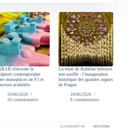
SBAR réinvente la
La reine de Bohême retrouve
ulpture contemporaine
son souffle : l’inauguration
tre monoplaces de F1 et
historique des grandes orgues
uceurs acidulées
de Prague
19/06/2026
18/06/2026
10 commentaires
8 commentaires
21/10/2020/07:44
RÉPONDRE