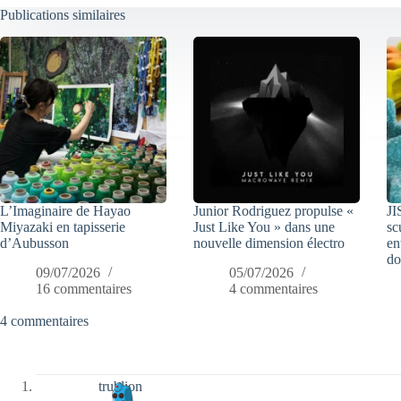
Publications similaires
L’Imaginaire de Hayao
Junior Rodriguez propulse «
JI
Miyazaki en tapisserie
Just Like You » dans une
sc
d’Aubusson
nouvelle dimension électro
en
do
09/07/2026
05/07/2026
16 commentaires
4 commentaires
4 commentaires
trublion