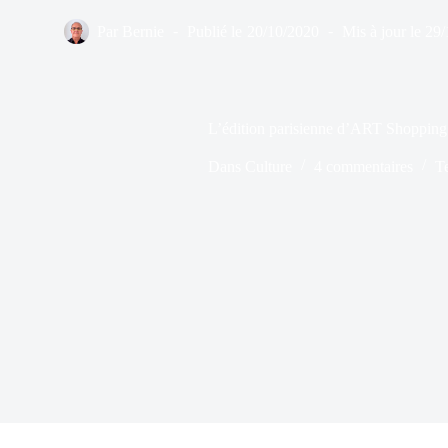
Par
Bernie
Publié le
20/10/2020
Mis à jour le
29/
L’édition parisienne d’ART Shopping 
Dans
Culture
4 commentaires
T