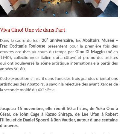
Viva Gino! Une vie dans l'art
e
Dans le cadre de leur
20
anniversaire
, les
Abattoirs Musée –
Frac Occitanie Toulouse
présentent pour la première fois des
œuvres acquises au cours du temps par
Gino Di Maggio
(né en
1940), collectionneur italien qui a côtoyé et promu des artistes
qui ont bouleversé la scène artistique internationale à partir des
années 50-60.
Cette exposition s’inscrit dans l'une des trois grandes orientations
artistiques des Abattoirs, à savoir la relecture des avant-gardes de
e
la seconde moitié du XX
siècle.
Jusqu’au 15 novembre, elle réunit 50 artistes, de Yoko Ono à
César, de John Cage à Kazuo Shiraga, de Lee Ufan à Robert
Filliou et de Daniel Spoerri à Ben Vautier, autour d'une centaine
d'œuvres
.