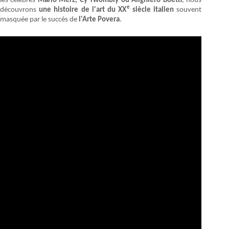
les célèbres
Mario Merz, Cy Twombly ou Alighiero Boetti
, nous
e
découvrons
une histoire de l'art du XX
siècle italien
souvent
masquée par le succès de
l'Arte Povera
.