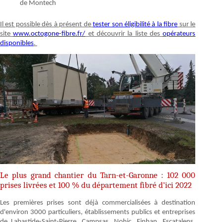
de Montech
Il est possible dès à présent de
tester son éligibilité à la fibre
sur le
site
www.octogone-fibre.fr/
et découvrir la liste des
opérateurs
disponibles
.
Le plus grand chantier du Tarn-et-Garonne : 102 000
prises livrées et 100 % du département fibré d’ici 2022
Les premières prises sont déjà commercialisées à destination
d'environ 3000 particuliers, établissements publics et entreprises
de Labastide-Saint-Pierre, Campsas, Nohic, Finhan, Escatalens,