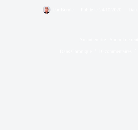
Par
Bernie
Publié le
24/10/2020
Dan
Autant en rire : Surtout ne ren
Dans
Chronique
16 commentaires