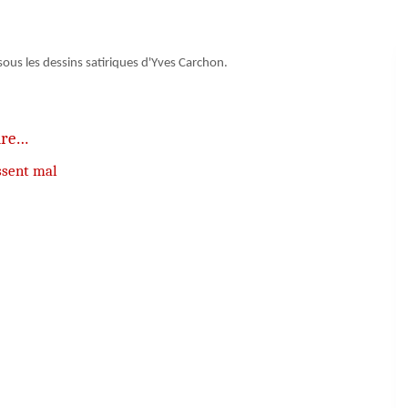
 sous les dessins satiriques d'Yves Carchon.
ire…
ssent mal