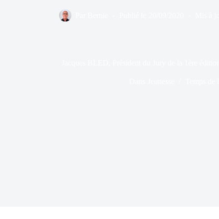
Par
Bernie
Publié le
20/09/2020
Mis à jo
Jacques BLED, Président du Jury de la 1ère éditio
Dans
Jeunesse
Temps de l