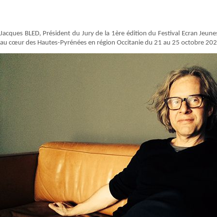
Jacques BLED, Président du Jury de la 1ère édition du Festival Ecran Jeun
au cœur des Hautes-Pyrénées en région Occitanie du 21 au 25 octobre 20