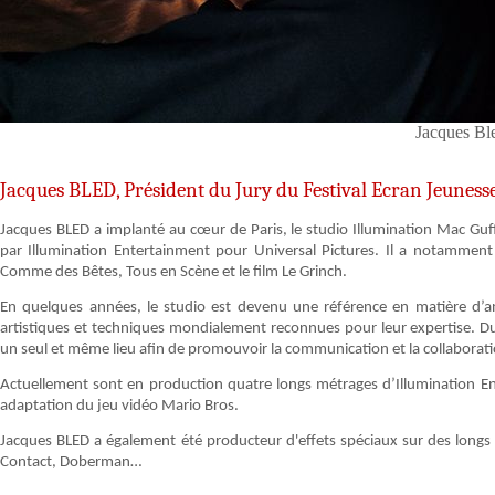
Jacques Bl
Jacques BLED, Président du Jury du Festival Ecran Jeuness
Jacques BLED a implanté au cœur de Paris, le studio Illumination Mac Guf
par Illumination Entertainment pour Universal Pictures. Il a notammen
Comme des Bêtes, Tous en Scène et le film Le Grinch.
En quelques années, le studio est devenu une référence en matière d’a
artistiques et techniques mondialement reconnues pour leur expertise. D
un seul et même lieu afin de promouvoir la communication et la collaborat
Actuellement sont en production quatre longs métrages d’Illumination En
adaptation du jeu vidéo Mario Bros.
Jacques BLED a également été producteur d'effets spéciaux sur des longs mé
Contact, Doberman…