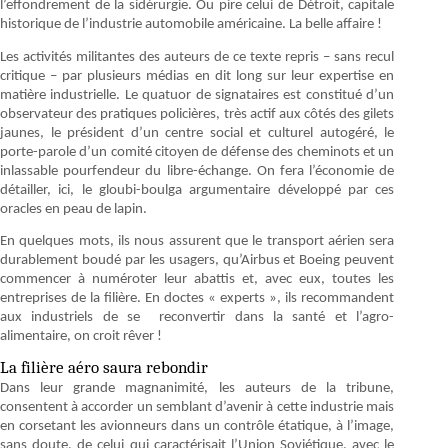
l’effondrement de la sidérurgie. Ou pire celui de Détroit, capitale
historique de l’industrie automobile américaine. La belle affaire !
Les activités militantes des auteurs de ce texte repris – sans recul
critique – par plusieurs médias en dit long sur leur expertise en
matière industrielle. Le quatuor de signataires est constitué d’un
observateur des pratiques policières, très actif aux côtés des gilets
jaunes, le président d’un centre social et culturel autogéré, le
porte-parole d’un comité citoyen de défense des cheminots et un
inlassable pourfendeur du libre-échange. On fera l’économie de
détailler, ici, le gloubi-boulga argumentaire développé par ces
oracles en peau de lapin.
En quelques mots, ils nous assurent que le transport aérien sera
durablement boudé par les usagers, qu’Airbus et Boeing peuvent
commencer à numéroter leur abattis et, avec eux, toutes les
entreprises de la filière. En doctes « experts », ils recommandent
aux industriels de se reconvertir dans la santé et l’agro-
alimentaire, on croit rêver !
La filière aéro saura rebondir
Dans leur grande magnanimité, les auteurs de la tribune,
consentent à accorder un semblant d’avenir à cette industrie mais
en corsetant les avionneurs dans un contrôle étatique, à l’image,
sans doute, de celui qui caractérisait l’Union Soviétique, avec le