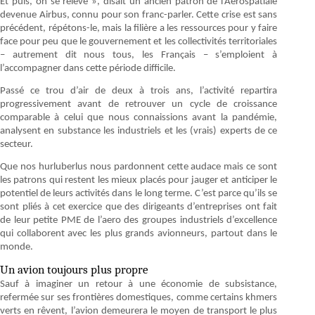
Et puis, on se relève », disait un ancien patron de l’Aérospatiale
devenue Airbus, connu pour son franc-parler. Cette crise est sans
précédent, répétons-le, mais la filière a les ressources pour y faire
face pour peu que le gouvernement et les collectivités territoriales
– autrement dit nous tous, les Français – s’emploient à
l’accompagner dans cette période difficile.
Passé ce trou d’air de deux à trois ans, l’activité repartira
progressivement avant de retrouver un cycle de croissance
comparable à celui que nous connaissions avant la pandémie,
analysent en substance les industriels et les (vrais) experts de ce
secteur.
Que nos hurluberlus nous pardonnent cette audace mais ce sont
les patrons qui restent les mieux placés pour jauger et anticiper le
potentiel de leurs activités dans le long terme. C’est parce qu’ils se
sont pliés à cet exercice que des dirigeants d’entreprises ont fait
de leur petite PME de l’aero des groupes industriels d’excellence
qui collaborent avec les plus grands avionneurs, partout dans le
monde.
Un avion toujours plus propre
Sauf à imaginer un retour à une économie de subsistance,
refermée sur ses frontières domestiques, comme certains khmers
verts en rêvent, l’avion demeurera le moyen de transport le plus