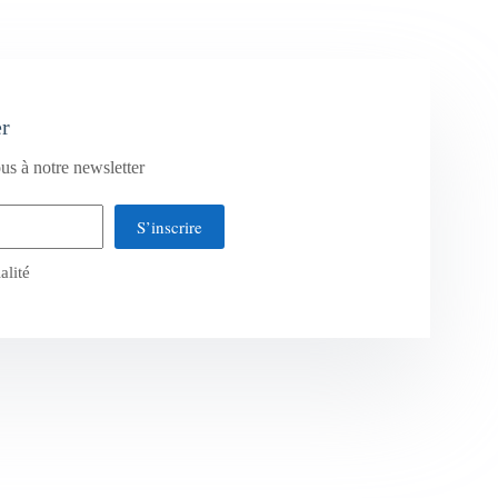
er
us à notre newsletter
S’inscrire
alité