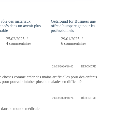
 rôle des matériaux
Getaround for Business une
ancés dans un avenir plus
offre d’autopartage pour les
rable
professionnels
25/02/2025
29/01/2025
4 commentaires
6 commentaires
24/03/2020/10:02
RÉPONDRE
choses comme créer des mains artificielles pour des enfants
 pour pouvoir intuber plus de malades en difficulté
24/03/2020/18:26
RÉPONDRE
si dans le monde médicale.