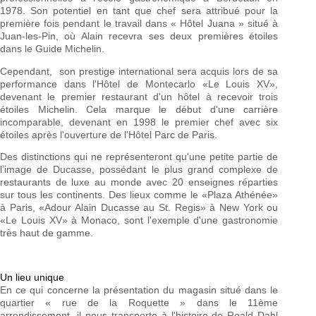
1978. Son potentiel en tant que chef sera attribué pour la
première fois pendant le travail dans « Hôtel Juana » situé à
Juan-les-Pin, où Alain recevra ses deux premières étoiles
dans le Guide Michelin.
Cependant, son prestige international sera acquis lors de sa
performance dans l'Hôtel de Montecarlo «Le Louis XV»,
devenant le premier restaurant d'un hôtel à recevoir trois
étoiles Michelin. Cela marque le début d'une carrière
incomparable, devenant en 1998 le premier chef avec six
étoiles après l'ouverture de l'Hôtel Parc de Paris.
Des distinctions qui ne représenteront qu'une petite partie de
l’image de Ducasse, possédant le plus grand complexe de
restaurants de luxe au monde avec 20 enseignes réparties
sur tous les continents. Des lieux comme le «Plaza Athénée»
à Paris, «Adour Alain Ducasse au St. Regis» à New York ou
«Le Louis XV» à Monaco, sont l'exemple d'une gastronomie
très haut de gamme.
Un lieu unique
En ce qui concerne la présentation du magasin situé dans le
quartier « rue de la Roquette » dans le 11ème
arrondissement, il nous transporte à l'histoire de Roald Dahl