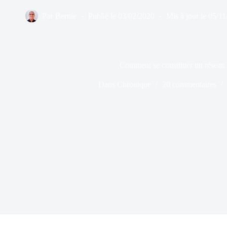
Par
Bernie
Publié le
03/02/2020
Mis à jour le
05/11
Comment se constituer un réseau 
Dans
Chronique
20 commentaires