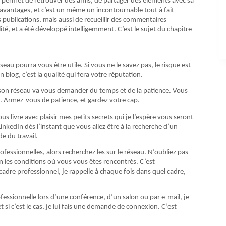
a permet de retrouver des amis, de partager des éléments avec sa
es avantages, et c’est un même un incontournable tout à fait
es publications, mais aussi de recueillir des commentaires
alité, et a été développé intelligemment. C’est le sujet du chapitre
au pourra vous être utile. Si vous ne le savez pas, le risque est
blog, c’est la qualité qui fera votre réputation.
r son réseau va vous demander du temps et de la patience. Vous
. Armez-vous de patience, et gardez votre cap.
ous livre avec plaisir mes petits secrets qui je l’espère vous seront
LinkedIn dès l’instant que vous allez être à la recherche d’un
e du travail.
fessionnelles, alors recherchez les sur le réseau. N’oubliez pas
n les conditions où vous vous êtes rencontrés. C’est
adre professionnel, je rappelle à chaque fois dans quel cadre,
essionnelle lors d’une conférence, d’un salon ou par e-mail, je
 si c’est le cas, je lui fais une demande de connexion. C’est