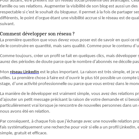
Pour autant, être présent sur un réseau social présente des avantages. Cel
famille ou ses relations. Augmenter la visibilité de son blog est aussi un d
respectable si c’est le souhait du blogueur. Il permet à la fois de partager s
différents, le point d’orgue étant une visibilité accrue si le réseau est de qu
suivant.
Comment développer son réseau ?
La première question que vous devez vous poser est de savoir en quoi ce rése
de le construire en quantité, mais sans qualité. Comme pour le contenu d’un 
Comme toujours, créer un profil se fait en quelques clics, mais développe
aurez des périodes de doute parce que le nombre d’abonnés ne décolle pas
Mon
réseau LinkedIn
est le plus important. La raison est très simple, et je v
utiles. La première chose à faire est d’ouvrir le plus tôt possible un compte 
stage, d’une activité professionnelle ou parce que vous entrez dans le mond
La manière de le développer est vraiment simple, vous avez des relations pro
d’ajouter un petit message précisant la raison de votre demande et si besoi
particulièrement vrai lorsque je rencontre de nouvelles personnes dans un c
nous avons été en relation.
Par conséquent, à chaque fois que j’échange avec une nouvelle relation prof
fais systématiquement une recherche pour voir si elle a un profil LinkedIn, et
simple, gratuit et efficace.