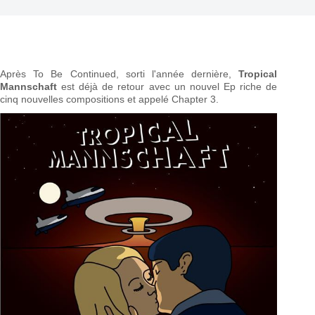
Après To Be Continued, sorti l'année dernière,
Tropical
Mannschaft
est déjà de retour avec un nouvel Ep riche de
cinq nouvelles compositions et appelé Chapter 3.