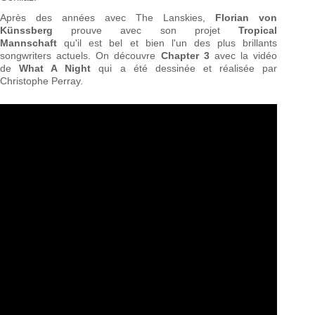
Après des années avec The Lanskies,
Florian von
Künssberg
prouve avec son projet
Tropical
Mannschaft
qu'il est bel et bien l'un des plus brillants
songwriters actuels. On découvre
Chapter 3
avec la vidéo
de
What A Night
qui a été dessinée et réalisée par
Christophe Perray.