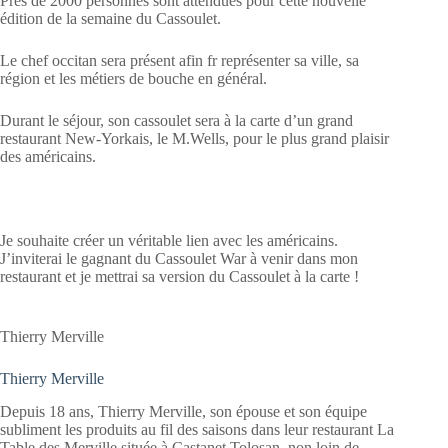
Près de 2000 personnes sont attendues pour cette nouvelle
édition de la semaine du Cassoulet.
Le chef occitan sera présent afin fr représenter sa ville, sa
région et les métiers de bouche en général.
Durant le séjour, son cassoulet sera à la carte d’un grand
restaurant New-Yorkais, le M.Wells, pour le plus grand plaisir
des américains.
Je souhaite créer un véritable lien avec les américains.
J’inviterai le gagnant du Cassoulet War à venir dans mon
restaurant et je mettrai sa version du Cassoulet à la carte !
Thierry Merville
Thierry Merville
Depuis 18 ans, Thierry Merville, son épouse et son équipe
subliment les produits au fil des saisons dans leur restaurant La
Table des Merville située à Castanet Tolosan, non loin de