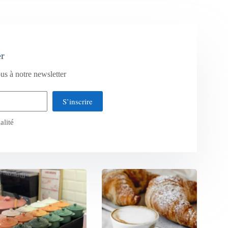
er
us à notre newsletter
S’inscrire
alité