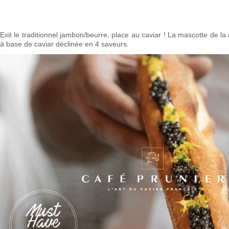
Exit le traditionnel jambon/beurre, place au caviar ! La mascotte de la 
à base de caviar déclinée en 4 saveurs.