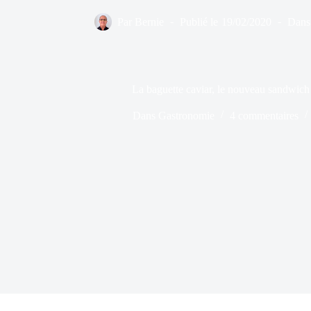
Par
Bernie
Publié le
19/02/2020
Dans
La baguette caviar, le nouveau sandwich
Dans
Gastronomie
4 commentaires