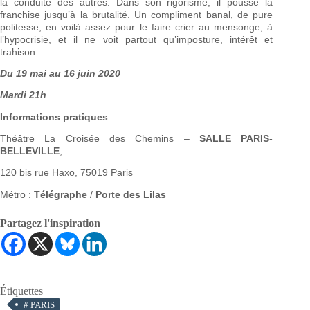
la conduite des autres. Dans son rigorisme, il pousse la
franchise jusqu’à la brutalité. Un compliment banal, de pure
politesse, en voilà assez pour le faire crier au mensonge, à
l’hypocrisie, et il ne voit partout qu’imposture, intérêt et
trahison.
Du 19 mai au 16 juin 2020
Mardi 21h
Informations pratiques
Théâtre La Croisée des Chemins –
SALLE PARIS-
BELLEVILLE
,
120 bis rue Haxo, 75019 Paris
Métro :
Télégraphe
/
Porte des Lilas
Partagez l'inspiration
Étiquettes
#
PARIS