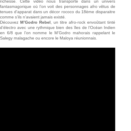
richesse. Cette vidéo nous transporte dans un univers
fantasmagorique où l’on voit des personnages afro vêtus de
tenues d'apparat dans un décor rococo du 18ème disparaitre
comme s’ils n’avaient jamais existé.
Découvez
M’Godro Rebel
, un titre afro-rock envoûtant tinté
d’électro avec une rythmique bien des îles de l’Océan Indien
en 6/8 que l’on nomme le M’Godro mahorais rappelant le
Salegy malagache ou encore le Maloya réunionnais.