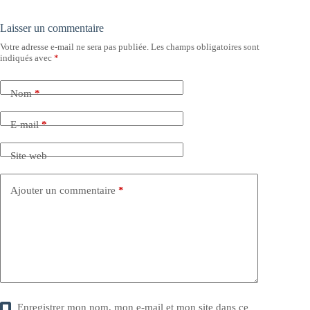
Laisser un commentaire
Votre adresse e-mail ne sera pas publiée.
Les champs obligatoires sont
indiqués avec
*
Nom
*
E-mail
*
Site web
Ajouter un commentaire
*
Enregistrer mon nom, mon e-mail et mon site dans ce