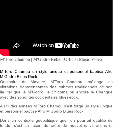
M'Toro Chamou | M'Godro Rebel [Official Music Video]
M’Toro Chamou un style unique et personnel baptisé Afro
M’Godro Blues Rock
Originaire de Mayotte, M’Toro Chamou, mélange les
vibrations transcendantes des rythmes traditionnels de son
île, tel que le M’Godro, le Shigoma ou encore le Chengué
avec des sonorités occidentales blues-rock.
Au fil des années M’Toro Chamou s’est forgé un style unique
et personnel baptisé Afro M’Godro Blues Rock.
Dans un contexte géopolitique que l’on pourrait qualifié de
tendu, c’est sa façon de créer de nouvelles vibrations et