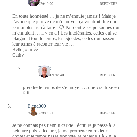
30/01/2020/10:00
RÉPONDRE
En toute honnêteté … je ne m’ennuie jamais ! Mais je
t’avoue que je rêve de m’ennuyer, ça voudrait dire que
je n’ai plus rien à faire ! 😉 Par contre les personnes qui
m’ennuient … il y en a ! Les intolérantes, celles qui se
plaignent tout le temps, les égoïstes, celles qui passent
leur temps à raconter leur vie …
Belle journée
Cathy
Bernie
31/01/2020/18:40
RÉPONDRE
prendre le temps de s’ennuyer … une vrai luxe en
fait.
Elena800
29/01/2020/03:51
RÉPONDRE
Je ne connais pas l’ennui car de l’écriture je passe à la
peinture puis la lecture, je me promène entre deux
choses et le temps passe trop vite, je regarde 1 à 2 h la