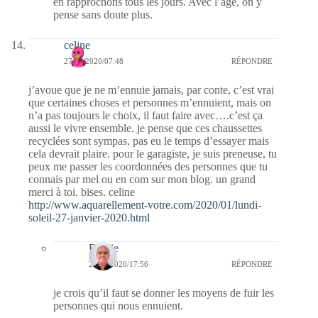
en rapprochons tous les jours. Avec l’âge, on y
pense sans doute plus.
celine
27/01/2020/07:48
RÉPONDRE
j’avoue que je ne m’ennuie jamais, par conte, c’est vrai
que certaines choses et personnes m’ennuient, mais on
n’a pas toujours le choix, il faut faire avec….c’est ça
aussi le vivre ensemble. je pense que ces chaussettes
recyclées sont sympas, pas eu le temps d’essayer mais
cela devrait plaire. pour le garagiste, je suis preneuse, tu
peux me passer les coordonnées des personnes que tu
connais par mel ou en com sur mon blog. un grand
merci à toi. bises. celine
http://www.aquarellement-votre.com/2020/01/lundi-
soleil-27-janvier-2020.html
Bernie
27/01/2020/17:56
RÉPONDRE
je crois qu’il faut se donner les moyens de fuir les
personnes qui nous ennuient.