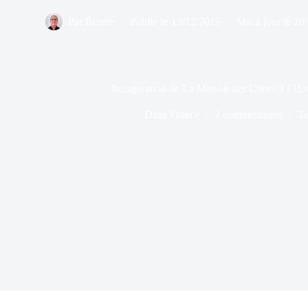
Par
Bernie
Publié le
13/12/2019
Mis à jour le
20
Inauguration de La Maison des Cimes à l’Hos
Dans
France
2 commentaires
Te