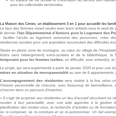
pour les collectivités territoriales.
La Maison des Cimes, un établissement 3 en 1 pour accueillir les fami
Le taux des femmes vivant seules avec leurs enfants sous le seuil de 
le dernier P
lan Départemental d’Actions pour le Logement des Pe
: faciliter l’accès au logement autonome des personnes, créer de
résidences sociales pour une population accumulant des difficultés éc
Située en pleine zone de montagne, au cœur du village de l’Hospitalet-
loisirs sans hébergement) extra-scolaire et de la bibliothèque, 
temporaire pour les femmes isolées
, en difficulté, avec enfant(s), 
Le projet, qui sera expérimenté à partir de janvier 2020 et pour une d
mères en situation de monoparentalité
au sein de 6 appartements, p
L’accompagnement des résidentes
sera réalisé à la fois selon 
l’histoire personnelle de chacune, avec beaucoup de bienveillance, e
s’inscrire dans un parcours d’insertion.
«
Il s’agit de proposer aux résidentes un lieu d’accueil sécurisant où 
soutien à leur parentalité, avec une aide apportée à la gestion de 
planification des rendez-vous, la recherche d'activités ou de format
se re-composer, se re-constuire et se ré-autonomiser. Un bel exemp