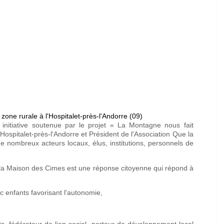
one rurale à l'Hospitalet-près-l'Andorre (09)
 initiative soutenue par le projet « La Montagne nous fait
Hospitalet-près-l'Andorre et Président de l'Association Que la
e nombreux acteurs locaux, élus, institutions, personnels de
 la Maison des Cimes est une réponse citoyenne qui répond à
c enfants favorisant l'autonomie,
s, fédérateur de lien social, porteur de développement local