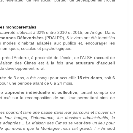
lles monoparentales
pauvreté s’élevait à 32% entre 2010 et 2015, en Ariège. Dans
rsonnes Défavorisées
(PDALPD), 3 leviers ont été identifiés
s modes d’habitat adaptés aux publics et, encourager les
onomiques, sociales et psychologiques.
près-l'Andorre, à proximité de l'école, de l’ALSH (accueil de
la Maison des Cimes est à la fois
une structure d’accueil
et de développement rural.
urée de 3 ans, a été conçu pour accueillir
15 résidents
, soit
6
our une période allant de 6 à 24 mois.
une
approche individuelle et collective
, tenant compte de
t axé sur la recomposition de soi, leur permettant ainsi de
elles pourront faire une pause dans leur parcours et trouver un
leur budget, l'intendance, les dossiers administratifs, la
ions adaptées… La Maison des Cimes se veut être un lieu pour
le qui montre que la Montagne nous fait grandir !
» Arnaud