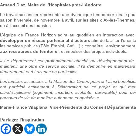
Arnaud Diaz, Maire de l’Hospitalet-près-l’Andorre
Le travail saisonnier représente une dynamique temporaire idéale pour 
saison hivernale, de novembre à avril, sur les sites d’Ax-les-Thermes,
ou à l’accueil des touristes.
L’équipe de France Horizon agira au quotidien en interaction avec 
développer un réseau partenarial d’acteurs
afin de faciliter l’orie
les services publics (Pôle Emploi, Caf,…) ; connaître l’environnement 
aux ressources du territoire
; et impulser des projets individuels.
« Le département est profondément attaché au développement de nos t
maintenir une offre de service sociale. Il l’a démontré en maintenant 
département et à Luzenac en particulier.
Les familles accueillies à la Maison des Cimes pourront ainsi bénéfic
ont participé activement à l’élaboration de ce projet et qui me
pluridisciplinaire (logement, insertion, scolarité, parentalité) pour
parcours de vie de manière autonome et apaisée
. »
Marie-France Vilaplana, Vice-Présidente du Conseil Départemental
Partagez l'inspiration