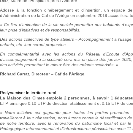
Diaz, Maire de l’Hospitalet-près-l’Andorre.
Adossé à la fonction d’hébergement et d’insertion, un espace de 
d’Administration de la Caf de l’Ariège en septembre 2019 accueillera to
«
Ce lieu d’animation de la vie sociale permettra aux habitants d’expr
leur prise d’initiatives et de responsabilités.
Des actions collectives de type ateliers « Accompagnement à l’usage 
enfants, etc. leur seront proposées.
En complémentarité avec les actions du Réseau d’Écoute d’App
d’accompagnement à la scolarité sera mis en place dès janvier 2020, 
des activités permettant le mieux être des enfants scolarisés.
»
Richard Carrat, Directeur – Caf de l’Ariège
.
Redynamiser le territoire rural
La Maison des Cimes emploie 2 personnes, à savoir 1 éducateur s
ETP, ainsi que 0.10 ETP de direction établissement et 0.15 ETP de com
« Notre initiative est gagnante pour toutes les parties prenante
travailleront à leur réinsertion, nous luttons contre la désertificat
de notre territoire, avec la rénovation du patrimoine local et par l
Pédagogique Intercommunal et d’infrastructures périscolaires avec 11 e