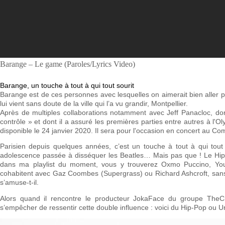
Barange – Le game (Paroles/Lyrics Video)
Barange, un touche à tout à qui tout sourit
Barange est de ces personnes avec lesquelles on aimerait bien aller p
lui vient sans doute de la ville qui l’a vu grandir, Montpellier.
Après de multiples collaborations notamment avec Jeff Panacloc, dont
contrôle » et dont il a assuré les premières parties entre autres à l
disponible le 24 janvier 2020. Il sera pour l'occasion en concert au Co
Parisien depuis quelques années, c’est un touche à tout à qui tout 
adolescence passée à disséquer les Beatles… Mais pas que ! Le Hip-h
dans ma playlist du moment, vous y trouverez Oxmo Puccino, Yo
cohabitent avec Gaz Coombes (Supergrass) ou Richard Ashcroft, sans o
s’amuse-t-il.
Alors quand il rencontre le producteur JokaFace du groupe TheCi
s’empêcher de ressentir cette double influence : voici du Hip-Pop ou