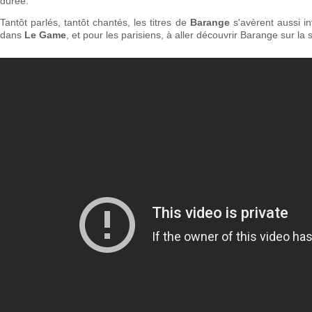
durée.
Tantôt parlés, tantôt chantés, les titres de
Barange
s'avèrent aussi in
dans
Le Game
, et pour les parisiens, à aller découvrir Barange sur l