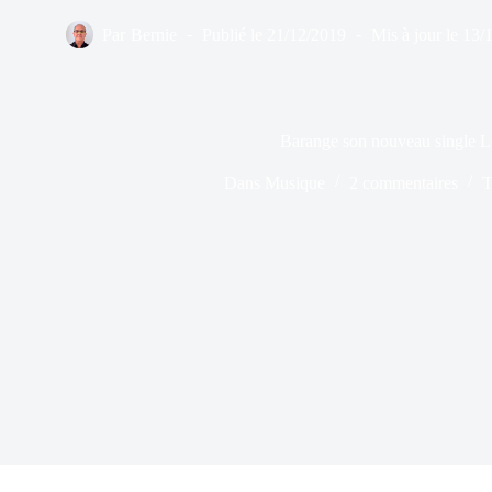
Par
Bernie
Publié le
21/12/2019
Mis à jour le
13/
Barange son nouveau single 
Dans
Musique
2 commentaires
T