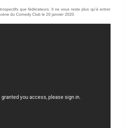
trospectifs que fédérateurs. Il ne vous reste plus qu'à entrer
a scène du Comedy Club le 20 janvier 2020.