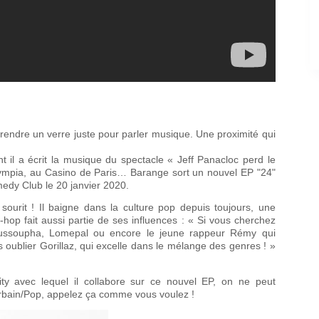
rendre un verre juste pour parler musique. Une proximité qui
 il a écrit la musique du spectacle « Jeff Panacloc perd le
'Olympia, au Casino de Paris… Barange sort un nouvel EP "24"
medy Club le 20 janvier 2020.
sourit ! Il baigne dans la culture pop depuis toujours, une
op fait aussi partie de ses influences : « Si vous cherchez
ussoupha, Lomepal ou encore le jeune rappeur Rémy qui
ublier Gorillaz, qui excelle dans le mélange des genres ! »
ty avec lequel il collabore sur ce nouvel EP, on ne peut
 Urbain/Pop, appelez ça comme vous voulez !