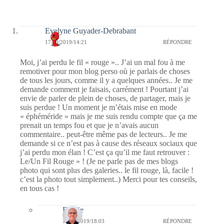
Evelyne Guyader-Debrabant
17/10/2019/14:21
RÉPONDRE
Moi, j’ai perdu le fil « rouge ».. J’ai un mal fou à me
remotiver pour mon blog perso où je parlais de choses
de tous les jours, comme il y a quelques années.. Je me
demande comment je faisais, carrément ! Pourtant j’ai
envie de parler de plein de choses, de partager, mais je
suis perdue ! Un moment je m’étais mise en mode
« éphéméride » mais je me suis rendu compte que ça me
prenait un temps fou et que je n’avais aucun
commentaire.. peut-être même pas de lecteurs.. Je me
demande si ce n’est pas à cause des réseaux sociaux que
j’ai perdu mon élan ! C’est ça qu’il me faut retrouver :
Le/Un Fil Rouge » ! (Je ne parle pas de mes blogs
photo qui sont plus des galeries.. le fil rouge, là, facile !
c’est la photo tout simplement..) Merci pour tes conseils,
en tous cas !
Bernie
17/10/2019/18:03
RÉPONDRE