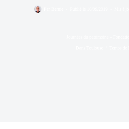
Par
Bernie
Publié le
16/09/2019
Mis à jo
Journées du patrimoine – Fondat
Dans
Toulouse
Temps de l