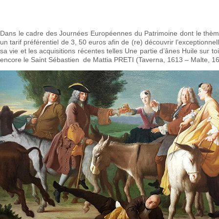
Dans le cadre des Journées Européennes du Patrimoine dont le thè
un tarif préférentiel de 3, 50 euros afin de (re) découvrir l’exception
sa vie et les acquisitions récentes telles Une partie d’ânes Huile sur
encore le Saint Sébastien de Mattia PRETI (Taverna, 1613 – Malte, 1