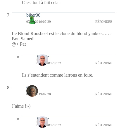
C’est tout à fait cela.
biker06
07/09/2019/07:29
RÉPONDRE
Le Blond Roosbeef est le clone du blond yankee……
Bon Samedi
@+ Pat
Bernie
08/09/2019/17:32
RÉPONDRE
Ils s’entendent comme larrons en foire.
Ours
07/09/2019/07:20
RÉPONDRE
J’aime !:-)
Bernie
08/09/2019/17:32
RÉPONDRE