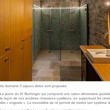
Au domaine 3 séjours détox sont proposés.
Le jeune du Dr Buchinger qui comprend une ration alimentaire quotidi
la façon de nos ancêtres chasseurs-cueilleurs, en supprimant les céréal
dits « originels ». La monodiète de riz permet de mettre son système di