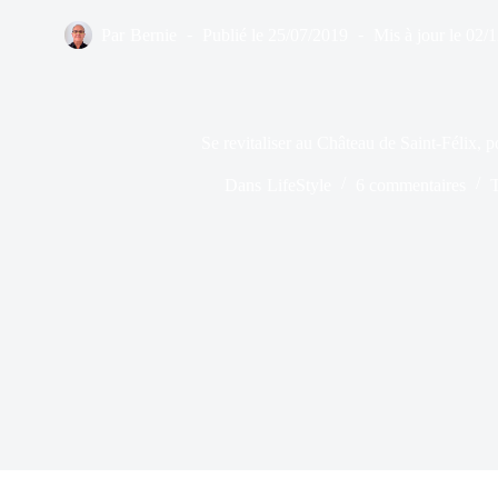
Par
Bernie
Publié le
25/07/2019
Mis à jour le
02/
Se revitaliser au Château de Saint-Félix, po
Dans
LifeStyle
6 commentaires
T