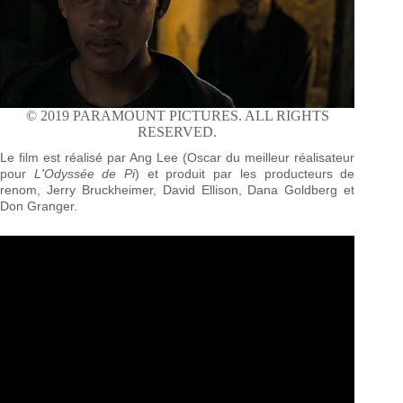
© 2019 PARAMOUNT PICTURES. ALL RIGHTS
RESERVED.
Le film est réalisé par Ang Lee (Oscar du meilleur réalisateur
pour
L'Odyssée de Pi
) et produit par les producteurs de
renom, Jerry Bruckheimer, David Ellison, Dana Goldberg et
Don Granger.