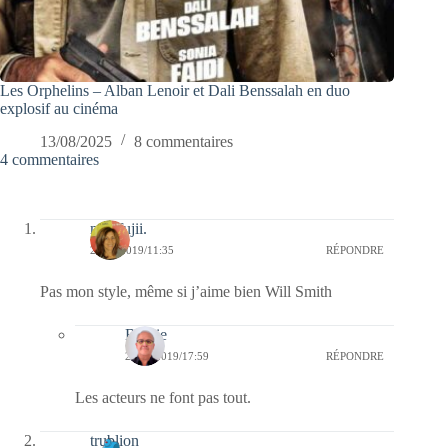
Les Orphelins – Alban Lenoir et Dali Benssalah en duo
explosif au cinéma
13/08/2025
8 commentaires
4 commentaires
missfujii.
28/07/2019/11:35
RÉPONDRE
Pas mon style, même si j’aime bien Will Smith
Bernie
28/07/2019/17:59
RÉPONDRE
Les acteurs ne font pas tout.
trublion