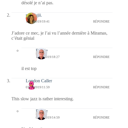
désolé je n’ai pas.
missfujii.
11/07/2019/19:41
RÉPONDRE
J’adore ce mec, je l’ai vu l’année dernière à Miramas,
c’était génial
Bernie
15/07/2019/18:27
RÉPONDRE
il est top
London Caller
03/07/2019/11:59
RÉPONDRE
This slow jazz is rather interesting.
Bernie
05/07/2019/14:59
RÉPONDRE