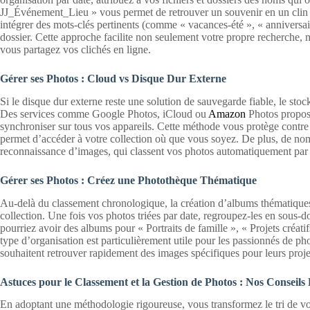
JJ_Événement_Lieu » vous permet de retrouver un souvenir en un clin 
intégrer des mots-clés pertinents (comme « vacances-été », « anniversa
dossier. Cette approche facilite non seulement votre propre recherche, m
vous partagez vos clichés en ligne.
Gérer ses Photos : Cloud vs Disque Dur Externe
Si le disque dur externe reste une solution de sauvegarde fiable, le stock
Des services comme Google Photos, iCloud ou
Amazon
Photos propos
synchroniser sur tous vos appareils. Cette méthode vous protège contr
permet d’accéder à votre collection où que vous soyez. De plus, de nom
reconnaissance d’images, qui classent vos photos automatiquement par 
Gérer ses Photos : Créez une Photothèque Thématique
Au-delà du classement chronologique, la création d’albums thématiques
collection. Une fois vos photos triées par date, regroupez-les en sous
pourriez avoir des albums pour « Portraits de famille », « Projets créat
type d’organisation est particulièrement utile pour les passionnés de ph
souhaitent retrouver rapidement des images spécifiques pour leurs proje
Astuces pour le Classement et la Gestion de Photos : Nos Conseils
En adoptant une méthodologie rigoureuse, vous transformez le tri de vos