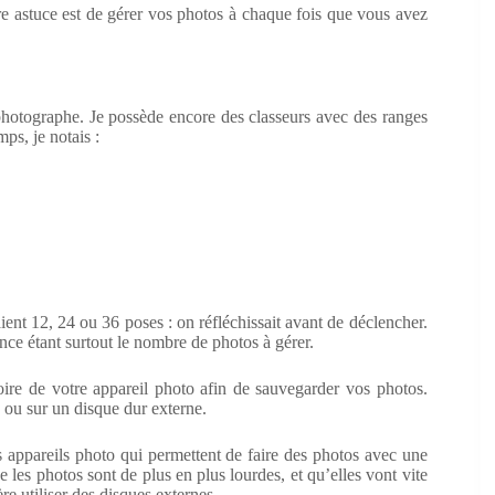
e astuce est de gérer vos photos à chaque fois que vous avez
 photographe. Je possède encore des classeurs avec des ranges
mps, je notais :
aient 12, 24 ou 36 poses : on réfléchissait avant de déclencher.
ence étant surtout le nombre de photos à gérer.
oire de votre appareil photo afin de sauvegarder vos photos.
r, ou sur un disque dur externe.
s appareils photo qui permettent de faire des photos avec une
e les photos sont de plus en plus lourdes, et qu’elles vont vite
e utiliser des disques externes.