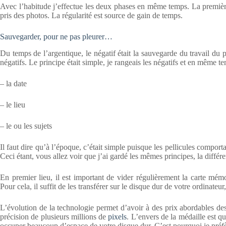
Avec l’habitude j’effectue les deux phases en même temps. La premièr
pris des photos. La régularité est source de gain de temps.
Sauvegarder, pour ne pas pleurer…
Du temps de l’argentique, le négatif était la sauvegarde du travail du
négatifs. Le principe était simple, je rangeais les négatifs et en même te
– la date
– le lieu
– le ou les sujets
Il faut dire qu’à l’époque, c’était simple puisque les pellicules comport
Ceci étant, vous allez voir que j’ai gardé les mêmes principes, la différ
En premier lieu, il est important de vider régulièrement la carte mém
Pour cela, il suffit de les transférer sur le disque dur de votre ordinateu
L’évolution de la technologie permet d’avoir à des prix abordables de
précision de plusieurs millions de
pixels
. L’envers de la médaille est qu
occuper beaucoup d’espace de votre disque dur. C’est pourquoi je préfèr