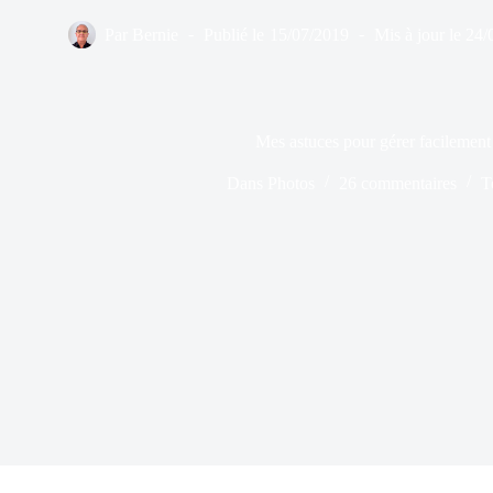
Par
Bernie
Publié le
15/07/2019
Mis à jour le
24/
Mes astuces pour gérer facilement
Dans
Photos
26 commentaires
T