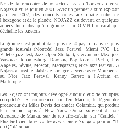
Né de la rencontre de musiciens issus d’horizons divers,
Nojazz a vu le jour en 2001. Avec un premier album explosif
paru en 2002, des concerts cultes aux quatre coins de
l’hexagone et de la planète, NOJAZZ est devenu en quelques
années bien plus qu’un groupe : un O.V.N.I musical qui
déchaîne les passions.
Le groupe s’est produit dans plus de 50 pays et dans les plus
grands festivals (Montréal Jazz Festival, Miami JVC, La
Villette jazz fest, Jazz Open Stuttgart, Cervantino Mexique,
Varsovie, Johannesburg, Bombay, Pop Kom à Berlin, Los
Angeles, Séville, Moscou, Madajazzcar, Nice Jazz festival…)
Nojazz a aussi le plaisir de partager la scène avec Morcheeba
au Nice Jazz Festival, Kenny Garrett à l’Atrium en
Martinique.
Les Nojazz ont toujours développé autour d’eux de multiples
complicités. À commencer par Teo Macero, le légendaire
producteur du Miles Davis des années Columbia, qui produit
leur premier opus à New York. On se souvient du rap
énergique de Mangu, star du rap afro-cubain, sur “Candela”.
Plus tard vient la rencontre avec Claude Nougaro pour un “K
du Q” détonnant.