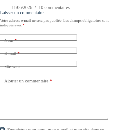
11/06/2026
10 commentaires
Laisser un commentaire
Votre adresse e-mail ne sera pas publiée.
Les champs obligatoires sont
indiqués avec
*
Nom
*
E-mail
*
Site web
Ajouter un commentaire
*
Enregistrer mon nom, mon e-mail et mon site dans ce