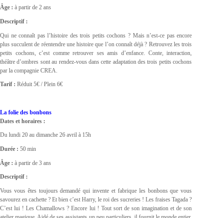
Âge :
à partir de 2 ans
Descriptif :
Qui ne connaît pas l’histoire des trois petits cochons ? Mais n’est-ce pas encore
plus succulent de réentendre une histoire que l’on connaît déjà ? Retrouvez les trois
petits cochons, c’est comme retrouver ses amis d’enfance. Conte, interaction,
théâtre d’ombres sont au rendez-vous dans cette adaptation des trois petits cochons
par la compagnie CREA.
Tarif :
Réduit 5€ / Plein 6€
La folie des bonbons
Dates et horaires :
Du lundi 20 au dimanche 26 avril à 15h
Durée :
50 min
Âge :
à partir de 3 ans
Descriptif :
Vous vous êtes toujours demandé qui invente et fabrique les bonbons que vous
savourez en cachette ? Et bien c’est Harry, le roi des sucreries ! Les fraises Tagada ?
C’est lui ! Les Chamallows ? Encore lui ! Tout sort de son imagination et de son
atelier magique. Aidé de ses assistants un peu particuliers, il fournit le monde entier.