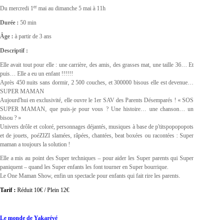
er
Du mercredi 1
mai au dimanche 5 mai à 11h
Durée :
50 min
Âge :
à partir de 3 ans
Descriptif :
Elle avait tout pour elle : une carrière, des amis, des grasses mat, une taille 36… Et
puis… Elle a eu un enfant !!!!!!
Après 450 nuits sans dormir, 2 500 couches, et 300000 bisous elle est devenue…
SUPER MAMAN
Aujourd'hui en exclusivité, elle ouvre le 1er SAV des Parents Désemparés ! « SOS
SUPER MAMAN, que puis-je pour vous ? Une histoire… une chanson… un
bisou ? »
Univers drôle et coloré, personnages déjantés, musiques à base de p'titspopopopots
et de jouets, poéZIZI slamées, râpées, chantées, beat boxées ou racontées : Super
maman a toujours la solution !
Elle a mis au point des Super techniques – pour aider les Super parents qui Super
paniquent – quand les Super enfants les font tourner en Super bourrique.
Le One Maman Show, enfin un spectacle pour enfants qui fait rire les parents.
Tarif :
Réduit 10€ / Plein 12€
Le monde de Yakarévé