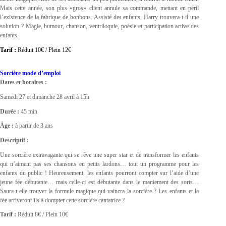
Mais cette année, son plus «gros» client annule sa commande, mettant en péril
l’existence de la fabrique de bonbons. Assisté des enfants, Harry trouvera-t-il une
solution ? Magie, humour, chanson, ventriloquie, poésie et participation active des
enfants.
Tarif :
Réduit 10€ / Plein 12€
Sorcière mode d’emploi
Dates et horaires :
Samedi 27 et dimanche 28 avril à 15h
Durée :
45 min
Âge :
à partir de 3 ans
Descriptif :
Une sorcière extravagante qui se rêve une super star et de transformer les enfants
qui n’aiment pas ses chansons en petits lardons… tout un programme pour les
enfants du public ! Heureusement, les enfants pourront compter sur l’aide d’une
jeune fée débutante… mais celle-ci est débutante dans le maniement des sorts…
Saura-t-elle trouver la formule magique qui vaincra la sorcière ? Les enfants et la
fée arriveront-ils à dompter cette sorcière cantatrice ?
Tarif :
Réduit 8€ / Plein 10€