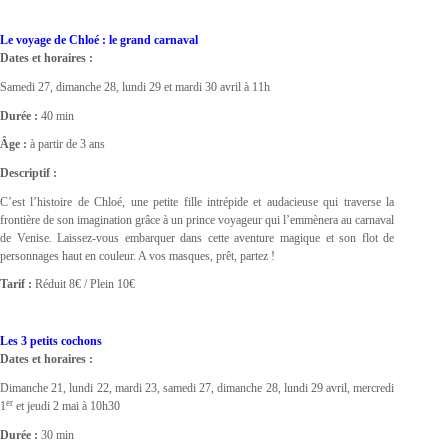
Le voyage de Chloé : le grand carnaval
Dates et horaires :
Samedi 27, dimanche 28, lundi 29 et mardi 30 avril à 11h
Durée :
40 min
Âge :
à partir de 3 ans
Descriptif :
C’est l’histoire de Chloé, une petite fille intrépide et audacieuse qui traverse la
frontière de son imagination grâce à un prince voyageur qui l’emmènera au carnaval
de Venise. Laissez-vous embarquer dans cette aventure magique et son flot de
personnages haut en couleur. A vos masques, prêt, partez !
Tarif :
Réduit 8€ / Plein 10€
Les 3 petits cochons
Dates et horaires :
Dimanche 21, lundi 22, mardi 23, samedi 27, dimanche 28, lundi 29 avril, mercredi
er
1
et jeudi 2 mai à 10h30
Durée :
30 min