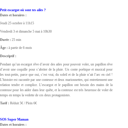
Petit escargot où sont tes ailes ?
Dates et horaires :
Jeudi 25 octobre à 11h15
Vendredi 3 et dimanche 5 mai à 10h30
Durée :
25 min
Âge :
à partir de 6 mois
Descriptif :
Pendant qu’un escargot rêve d’avoir des ailes pour pouvoir voler, un papillon rêve
d’avoir une coquille pour s’abriter de la pluie. Un conte poétique et musical pour
les tout-petits, parce que oui, c’est vrai, du soleil et de la pluie n’ait l’arc en ciel !
L’histoire est racontée par une conteuse et deux marionnettes, qui entretiennent une
relation tendre et complice. L’escargot et le papillon ont besoin des mains de la
conteuse pour les aider dans leur quête, et la conteuse est très heureuse de voler de
temps en temps la vedette de ces deux protagonistes.
Tarif :
Réduit 5€ / Plein 6€
SOS Super Maman
Dates et horaires :