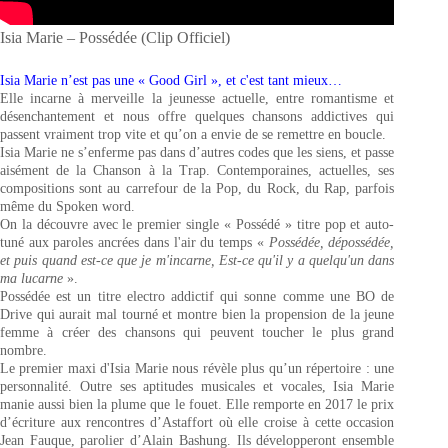
Isia Marie – Possédée (Clip Officiel)
Isia Marie n’est pas une « Good Girl », et c'est tant mieux…
Elle incarne à merveille la jeunesse actuelle, entre romantisme et
désenchantement et nous offre quelques chansons addictives qui
passent vraiment trop vite et qu’on a envie de se remettre en boucle.
Isia Marie ne s’enferme pas dans d’autres codes que les siens, et passe
aisément de la Chanson à la Trap. Contemporaines, actuelles, ses
compositions sont au carrefour de la Pop, du Rock, du Rap, parfois
même du Spoken word.
On la découvre avec le premier single « Possédé » titre pop et auto-
tuné aux paroles ancrées dans l'air du temps «
Possédée, dépossédée,
et puis quand est-ce que je m'incarne, Est-ce qu'il y a quelqu'un dans
ma lucarne
».
Possédée est un titre electro addictif qui sonne comme une BO de
Drive qui aurait mal tourné et montre bien la propension de la jeune
femme à créer des chansons qui peuvent toucher le plus grand
nombre.
Le premier maxi d'Isia Marie nous révèle plus qu’un répertoire : une
personnalité. Outre ses aptitudes musicales et vocales, Isia Marie
manie aussi bien la plume que le fouet. Elle remporte en 2017 le prix
d’écriture aux rencontres d’Astaffort où elle croise à cette occasion
Jean Fauque, parolier d’Alain Bashung. Ils développeront ensemble