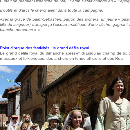
C’était un premier Dimanche de Mai : Satan s’était changé en « Papega
d’outils et d’arcs le cherchaient dans toute la campagne.
Avec la grâce de Saint-Sébastien, patron des archers, un jeune « past
fille du seigneur) transperça l’oiseau maléfique d’une fléche, gagnant 
blanche personne
» ».
Point d’orgue des festivités : le grand défilé royal
Le grand défilé royal du dimanche après-midi jusqu’au champ de tir,
musicaux et folkloriques, des archers en tenue officielle et des Rois.