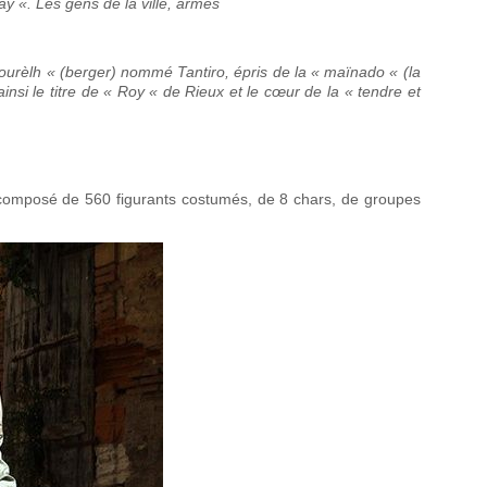
y «. Les gens de la ville, armés
ourèlh « (berger) nommé Tantiro, épris de la « maïnado « (la
ainsi le titre de « Roy « de Rieux et le cœur de la « tendre et
 composé de 560 figurants costumés, de 8 chars, de groupes