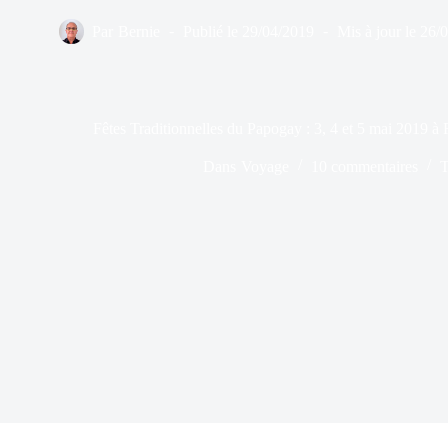
Par
Bernie
Publié le
29/04/2019
Mis à jour le
26/
Fêtes Traditionnelles du Papogay : 3, 4 et 5 mai 2019 
Dans
Voyage
10 commentaires
T