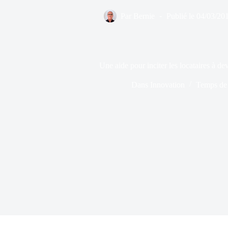
Par
Bernie
Publié le
04/03/20
Une aide pour inciter les locataires à dev
Dans
Innovation
Temps de 