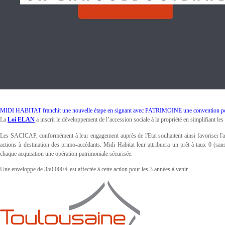
MIDI HABITAT franchit une nouvelle étape en signant avec PATRIMOINE une convention pour inc
La
Loi ELAN
a inscrit le développement de l’accession sociale à la propriété en simplifiant l
Les SACICAP, conformément à leur engagement auprès de l'Etat souhaitent ainsi favoriser l'ac
actions à destination des primo-accédants. Midi Habitat leur attribuera un prêt à taux 0 (sans
chaque acquisition une opération patrimoniale sécurisée.
Une enveloppe de 350 000 € est affectée à cette action pour les 3 années à venir.