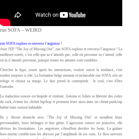
run SOFA – WEIRD
run SOFA explose et renverse l’angoisse !
Avec l'EP “The Joy of Missing Out”, run SOFA explose et renverse l’angoisse ! La
meilleure soirée, c’est celle que tu n’attends pas, celle où personne ne t’attend, celle
où tu n’attends personne, puisque toutes tes attentes sont comblées…
Chercher la
hype
, courir après les interactions, vouloir suivre la tendance, c'est
tomber toujours à côté. La formation belge mutante et inclassable run SOFA crée un
refuge et choisit sa marge. Le duo prend le contrepieds : le cool, c'est d'être
l'outsider.
La traduction sonore est limpide et violente. Antoine et Julien se libèrent des codes
du rock, évitent les clichés hip/hop et prennent leurs aises dans un climat punk/rap
habité mais surtout habitable.
Ils y élisent domicile avec "The Joy of Missing Out" et installent leurs
personnalités, leurs héritages et leur génie. L'agression sonore est jouissive, elle
dévisse les frustrations. Les angoisses s'étouffent derrière les beats. La guitare
hors-norme comble tous les abysses par l’amplitude de ses sons. Le flow nerveux