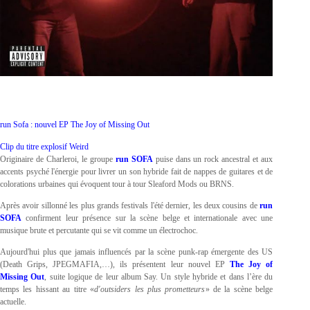
run Sofa : nouvel EP The Joy of Missing Out
Clip du titre explosif Weird
Originaire de Charleroi, le groupe
run SOFA
puise dans un rock ancestral et aux
accents psyché l'énergie pour livrer un son hybride fait de nappes de guitares et de
colorations urbaines qui évoquent tour à tour Sleaford Mods ou BRNS.
Après avoir sillonné les plus grands festivals l'été dernier, les deux cousins de
run
SOFA
confirment leur présence sur la scène belge et internationale avec une
musique brute et percutante qui se vit comme un électrochoc.
Aujourd'hui plus que jamais influencés par la scène punk-rap émergente des US
(Death Grips, JPEGMAFIA,…), ils présentent leur nouvel EP
The Joy of
Missing Out
, suite logique de leur album Say. Un style hybride et dans l’ère du
temps les hissant au titre «
d'outsiders les plus prometteurs
» de la scène belge
actuelle.