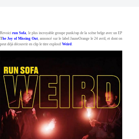
Revoici
run Sofa
, le plus incroyable groupe punk/rap de la scène belge avec un EP
T
he Joy of Missing Out
, annoncé sur le label JauneOrange le 24 avril, et dont on
peut déjà découvrir en clip le titre explosif
Weird
.