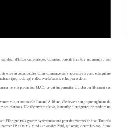
 carrefour d’influences plurielles. Comment pouvait-il en être autrement vu son
puis entre au conservatoire. Chine commence par y apprendre le piano et la guitare
musicaux (pop-rock-rap) et découvre la batterie et les percussions.
tourner vers la production MAO, ce qui lui permettra d’orchestrer librement ses
ancer vite, et comme elle l’entend. A 16 ans, elle devient son propre ingénieur du
tes ses chansons. Elle découvre sur le tas, la manière d’enregistrer, de produire un
nt. Elle signe trois grosses synchronisations pour des marques de luxe. Tout cela
 son premier EP « On My Mind » en octobre 2016, qui navigue entre hip-hop, future