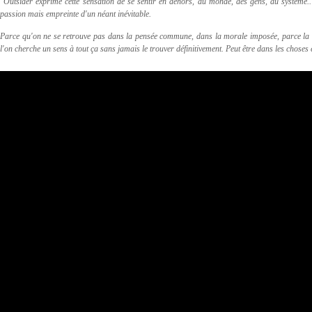
"
Outsider exprime cette sensation de se sentir en dehors, du monde, des gens, du système.. 
passion mais empreinte d'un néant inévitable.
Parce qu'on ne se retrouve pas dans la pensée commune, dans la morale imposée, parce la vie
l'on cherche un sens à tout ça sans jamais le trouver définitivement. Peut être dans les chose