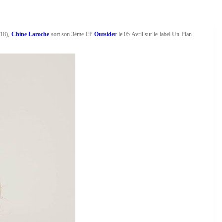
18),
Chine Laroche
sort son 3ème EP
Outsider
le 05 Avril sur le label Un Plan