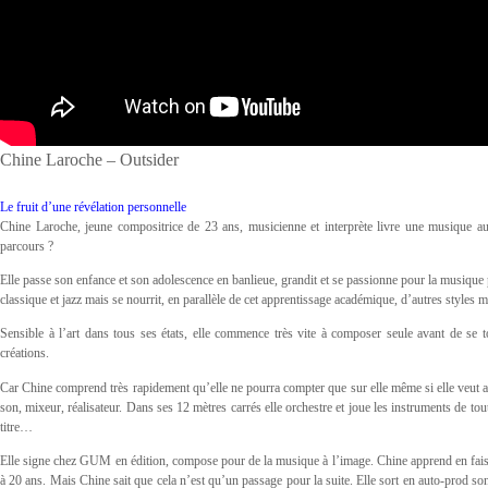
Chine Laroche – Outsider
Le fruit d’une révélation personnelle
Chine Laroche, jeune compositrice de 23 ans, musicienne et interprète livre une musique au
parcours ?
Elle passe son enfance et son adolescence en banlieue, grandit et se passionne pour la musique 
classique et jazz mais se nourrit, en parallèle de cet apprentissage académique, d’autres styles 
Sensible à l’art dans tous ses états, elle commence très vite à composer seule avant de se 
créations.
Car Chine comprend très rapidement qu’elle ne pourra compter que sur elle même si elle veut av
son, mixeur, réalisateur. Dans ses 12 mètres carrés elle orchestre et joue les instruments de tou
titre…
Elle signe chez GUM en édition, compose pour de la musique à l’image. Chine apprend en faisa
à 20 ans. Mais Chine sait que cela n’est qu’un passage pour la suite. Elle sort en auto-prod