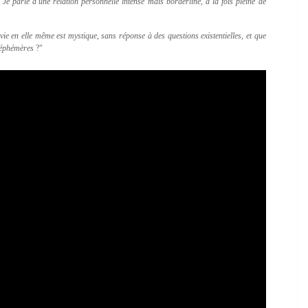
Je parle d'une relation personnelle intense mais borderline, à la fois pleine de
 en elle même est mystique, sans réponse à des questions existentielles, et que
s éphémères
?"