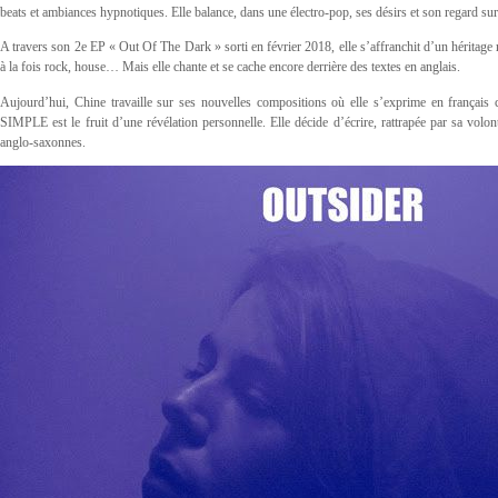
beats et ambiances hypnotiques. Elle balance, dans une électro-pop, ses désirs et son regard su
A travers son 2e EP « Out Of The Dark » sorti en février 2018, elle s’affranchit d’un héritage
à la fois rock, house… Mais elle chante et se cache encore derrière des textes en anglais.
Aujourd’hui, Chine travaille sur ses nouvelles compositions où elle s’exprime en françai
SIMPLE est le fruit d’une révélation personnelle. Elle décide d’écrire, rattrapée par sa volo
anglo-saxonnes.