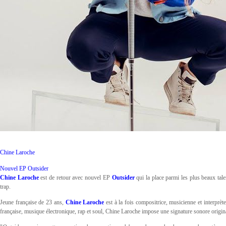
Chine Laroche
Nouvel EP Outsider
Chine Laroche
est de retour avec nouvel EP
Outsider
qui la place parmi les plus beaux talen
trap.
Jeune française de 23 ans,
Chine Laroche
est à la fois compositrice, musicienne et interprèt
française, musique électronique, rap et soul, Chine Laroche impose une signature sonore origin