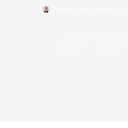
Par
Bernie
Publié le
10/03/2019
Da
Chine Laroche revient avec son 3èm
Dans
Musique
2 commentaires
T